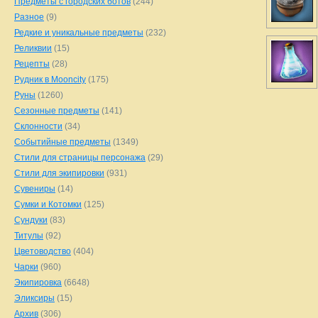
Предметы с городских ботов
(244)
Разное
(9)
Редкие и уникальные предметы
(232)
Реликвии
(15)
Рецепты
(28)
Рудник в Mooncity
(175)
Руны
(1260)
Сезонные предметы
(141)
Склонности
(34)
Событийные предметы
(1349)
Стили для страницы персонажа
(29)
Стили для экипировки
(931)
Сувениры
(14)
Сумки и Котомки
(125)
Сундуки
(83)
Титулы
(92)
Цветоводство
(404)
Чарки
(960)
Экипировка
(6648)
Эликсиры
(15)
Архив
(306)