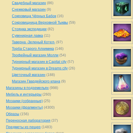
Свадебный магазин
(86)
Снежковый магазин
(9)
Сокровища Чёрных Бабок
(16)
Сокровищница Верховной Тыквы
(59)
Стоянка экспедиции
(82)
Сувенирная лавка
(11)
Таверна -Зеленый Котел-
(97)
Торба Старого Алхимика
(146)
Трофейный магазин Молли
(54)
Турнирный магазин в Capital city
(57)
Турнирный магазин в Dreams city
(26)
Цветочный магазин
(188)
Магазин Гвардейского клана
(9)
Магазины в подземельях
(998)
Мебель и интерьеры
(260)
Мозаики (собранные)
(25)
Мозаики (фрагменты)
(4300)
Образы
(156)
Переносная лаборатория
(37)
Предметы из пещер
(1483)