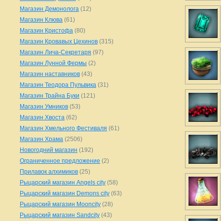
Магазин Демонолога
(12)
Магазин Клюва
(61)
Магазин Кристофа
(80)
Магазин Кровавых Цехинов
(315)
Магазин Лича-Секретаря
(97)
Магазин Лунной Фермы
(2)
Магазин наставников
(43)
Магазин Теодора Пульвика
(31)
Магазин Трайна Буки
(121)
Магазин Умников
(53)
Магазин Хвоста
(62)
Магазин Хмельного Фестиваля
(61)
Магазин Храма
(2506)
Новогодний магазин
(192)
Ограниченное предложение
(2)
Прилавок алхимиков
(25)
Рыцарский магазин Angels city
(58)
Рыцарский магазин Demons city
(63)
Рыцарский магазин Mooncity
(28)
Рыцарский магазин Sandcity
(43)