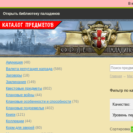
В 
Открыть библиотеку паладинов
Амуниция
(48)
Валюта репутация награда
(586)
Заговоры
(18)
Главная
→
Маг
Заклинания
(149)
Квестовые предметы
(802)
Фильтр по к
Клановые войны
(44)
Клановые особенности и способности
(76)
Качество:
Клановые подземелья
(402)
Книги
(121)
Уровень п
Коллекции
(44)
Корм для зверей
(80)
Сортировка