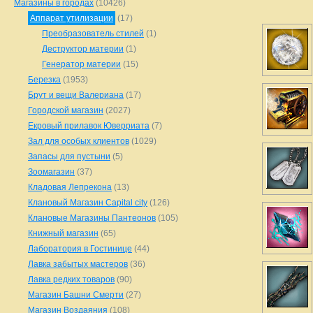
Магазины в городах
(10426)
Аппарат утилизации
(17)
Преобразователь стилей
(1)
Деструктор материи
(1)
Генератор материи
(15)
Березка
(1953)
Брут и вещи Валериана
(17)
Городской магазин
(2027)
Екровый прилавок Юверриата
(7)
Зал для особых клиентов
(1029)
Запасы для пустыни
(5)
Зоомагазин
(37)
Кладовая Лепрекона
(13)
Клановый Магазин Capital city
(126)
Клановые Магазины Пантеонов
(105)
Книжный магазин
(65)
Лаборатория в Гостинице
(44)
Лавка забытых мастеров
(36)
Лавка редких товаров
(90)
Магазин Башни Смерти
(27)
Магазин Воздаяния
(108)