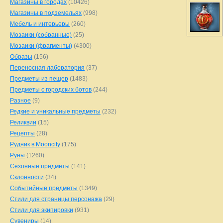
Магазины в городах
(10426)
Магазины в подземельях
(998)
Мебель и интерьеры
(260)
Мозаики (собранные)
(25)
Мозаики (фрагменты)
(4300)
Образы
(156)
Переносная лаборатория
(37)
Предметы из пещер
(1483)
Предметы с городских ботов
(244)
Разное
(9)
Редкие и уникальные предметы
(232)
Реликвии
(15)
Рецепты
(28)
Рудник в Mooncity
(175)
Руны
(1260)
Сезонные предметы
(141)
Склонности
(34)
Событийные предметы
(1349)
Стили для страницы персонажа
(29)
Стили для экипировки
(931)
Сувениры
(14)