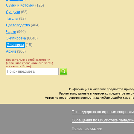
Сумки и Котомки
(125)
Сундуки
(83)
Титулы
(92)
Цветоводство
(404)
Чарки
(960)
Экипировка
(6648)
Эликсиры
(15)
Архив
(306)
Поиск только в этой категории
(напишите слово (или его часть)
и нажмите Enter)
Информация в каталоге предметов привод
Кроме того, данные в карточках предметов не с
Автор не несет ответственности за любые ошибки как в т
Техподдержка по игровым вопросам
Обращения по библиотеке паладин
Полезные ссылки