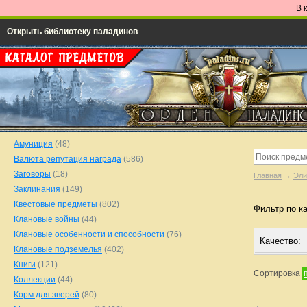
В 
Открыть библиотеку паладинов
Амуниция
(48)
Валюта репутация награда
(586)
Заговоры
(18)
Главная
→
Эли
Заклинания
(149)
Квестовые предметы
(802)
Фильтр по к
Клановые войны
(44)
Клановые особенности и способности
(76)
Качество:
Клановые подземелья
(402)
Книги
(121)
Сортировка
Коллекции
(44)
Корм для зверей
(80)