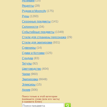
Реликвии
(15)
Рецепты
(28)
Рудник в Mooncity
(175)
Руны
(1260)
Сезонные предметы
(141)
Склонности
(34)
Событийные предметы
(1349)
Стили для страницы персонажа
(29)
Стили для экипировки
(931)
Сувениры
(14)
Сумки и Котомки
(125)
Сундуки
(83)
Титулы
(92)
Цветоводство
(404)
Чарки
(960)
Экипировка
(6648)
Эликсиры
(15)
Архив
(306)
Поиск только в этой категории
(напишите слово (или его часть)
и нажмите Enter)