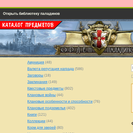
Открыть библиотеку паладинов
Амуниция
(48)
Валюта репутация награда
(586)
Заговоры
(18)
Г
Заклинания
(149)
Квестовые предметы
(802)
Клановые войны
(44)
Клановые особенности и способности
(76)
Клановые подземелья
(402)
Книги
(121)
Коллекции
(44)
Корм для зверей
(80)