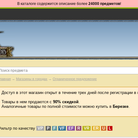
В каталоге содержится описание более
24000 предметов
!
лавная
→
Магазины в городах
→
Ограниченное предложение
Доступ в этот магазин открыт в течение трех дней после регистрации в 
Товары в нем продаются с
90% скидкой
.
Аналогичные товары по полной стоимости можно купить в
Березке
.
Фильтр по качеству
VP
P
F
VF
EF
R
VR
ER
U
L