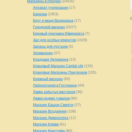
Магазины в городах
(10426)
Аппарат утилизации
(17)
Березка
(1953)
Брут и вещи Валериана
(17)
Городской магазин
(2027)
Екровый прилавок Юверриата
(7)
Зал для особых клиентов
(1029)
Запасы для пустыни
(5)
Зоомагазин
(37)
Кладовая Лепрекона
(13)
Клановый Магазин Capital city
(126)
Клановые Магазины Пантеонов
(105)
Книжный магазин
(65)
Лаборатория в Гостинице
(44)
Лавка забытых мастеров
(36)
Лавка редких товаров
(90)
Магазин Башни Смерти
(27)
Магазин Воздаяния
(108)
Магазин Демонолога
(12)
Магазин Клюва
(61)
Магазин Кристофа
(80)