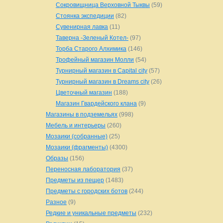
Сокровищница Верховной Тыквы
(59)
Стоянка экспедиции
(82)
Сувенирная лавка
(11)
Таверна -Зеленый Котел-
(97)
Торба Старого Алхимика
(146)
Трофейный магазин Молли
(54)
Турнирный магазин в Capital city
(57)
Турнирный магазин в Dreams city
(26)
Цветочный магазин
(188)
Магазин Гвардейского клана
(9)
Магазины в подземельях
(998)
Мебель и интерьеры
(260)
Мозаики (собранные)
(25)
Мозаики (фрагменты)
(4300)
Образы
(156)
Переносная лаборатория
(37)
Предметы из пещер
(1483)
Предметы с городских ботов
(244)
Разное
(9)
Редкие и уникальные предметы
(232)