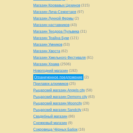
Магазин Кровавых Цехинов
(315)
Магазин Лича-Секретаря
(97)
Магазин Лунной Фермы
(2)
Магазин наставников
(43)
Магазин Теодора Пульвика
(31)
Магазин Трайна Буки
(121)
Магазин Умников
(53)
Магазин Хвоста
(62)
Магазин Хмельного Фестиваля
(61)
Магазин Храма
(2506)
Новогодний магазин
(192)
Ограниченное предложение
(2)
Прилавок алхимиков
(25)
Рыцарский магазин Angels city
(58)
Рыцарский магазин Demons city
(63)
Рыцарский магазин Mooncity
(28)
Рыцарский магазин Sandcity
(43)
Свадебный магазин
(86)
Снежковый магазин
(9)
Сокровища Чёрных Бабок
(16)