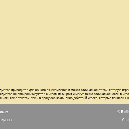
дметов приводится для общего ознакомления и может отличаться от той, которую игро
редметов не синхронизируются с игровым миром и могут также отличаться, если в игр
шибки как в текстах, так и в процессе каких-либо действий игрока, которые привели
росам
© Биб
ладинов
Спр