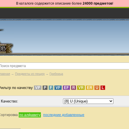
В каталоге содержится описание более
24000 предметов
!
лавная
→
Предметы из пещер
→
Грибница
Фильтр по качеству
VP
P
F
VF
EF
R
VR
ER
U
L
Качество:
Сортировка
по алфавиту
последние добавленные