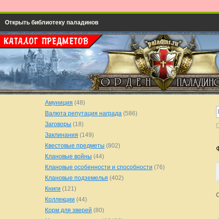
Открыть библиотеку паладинов
Амуниция
(48)
Валюта репутация награда
(586)
Заговоры
(18)
Г
Заклинания
(149)
Квестовые предметы
(802)
Клановые войны
(44)
Клановые особенности и способности
(76)
Клановые подземелья
(402)
Книги
(121)
Коллекции
(44)
Корм для зверей
(80)