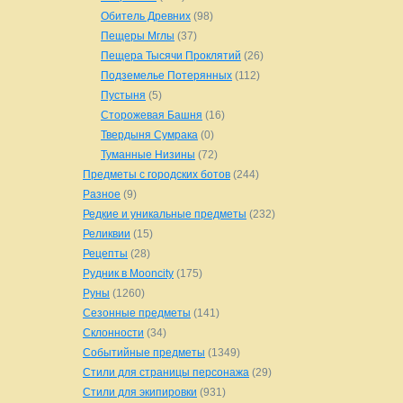
Обитель Древних
(98)
Пещеры Мглы
(37)
Пещера Тысячи Проклятий
(26)
Подземелье Потерянных
(112)
Пустыня
(5)
Сторожевая Башня
(16)
Твердыня Сумрака
(0)
Туманные Низины
(72)
Предметы с городских ботов
(244)
Разное
(9)
Редкие и уникальные предметы
(232)
Реликвии
(15)
Рецепты
(28)
Рудник в Mooncity
(175)
Руны
(1260)
Сезонные предметы
(141)
Склонности
(34)
Событийные предметы
(1349)
Стили для страницы персонажа
(29)
Стили для экипировки
(931)