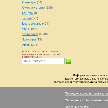
Сувениры
(14)
Сумки и Котомки
(125)
Сундуки
(83)
Титулы
(92)
Цветоводство
(404)
Чарки
(960)
Экипировка
(6648)
Эликсиры
(15)
Архив
(306)
Поиск только в этой категории
(напишите слово (или его часть)
и нажмите Enter)
Информация в каталоге пре
Кроме того, данные в карточках п
Автор не несет ответственности за любые о
Техподдержка по игровым воп
Обращения по библиотеке па
Полезные ссылки