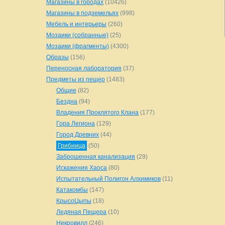
Магазины в городах
(10426)
Магазины в подземельях
(998)
Мебель и интерьеры
(260)
Мозаики (собранные)
(25)
Мозаики (фрагменты)
(4300)
Образы
(156)
Переносная лаборатория
(37)
Предметы из пещер
(1483)
Общие
(82)
Бездна
(94)
Владения Проклятого Клана
(177)
Гора Легиона
(129)
Город Древних
(44)
Грибница
(50)
Заброшенная канализация
(29)
Искажения Хаоса
(80)
Испытательный Полигон Алхимиков
(11)
Катакомбы
(147)
КрысоЦыпы
(18)
Ледяная Пещера
(10)
Некровилл
(246)