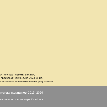
ки получают своими силами.
е произошли какие-либо изменения.
 к нежелаемым или неожиданным результатам.
лиотека паладинов
, 2015–2026
авочник игрового мира Combats