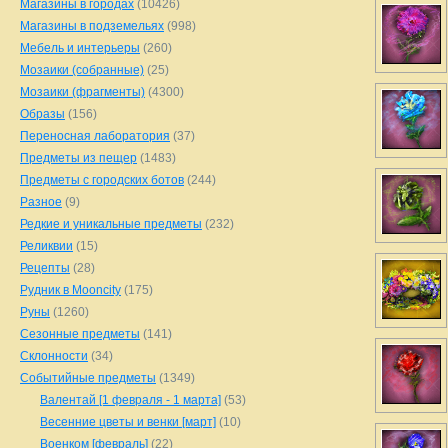
Магазины в городах
(10426)
Магазины в подземельях
(998)
Мебель и интерьеры
(260)
Мозаики (собранные)
(25)
Мозаики (фрагменты)
(4300)
Образы
(156)
Переносная лаборатория
(37)
Предметы из пещер
(1483)
Предметы с городских ботов
(244)
Разное
(9)
Редкие и уникальные предметы
(232)
Реликвии
(15)
Рецепты
(28)
Рудник в Mooncity
(175)
Руны
(1260)
Сезонные предметы
(141)
Склонности
(34)
Событийные предметы
(1349)
Валентай [1 февраля - 1 марта]
(53)
Весенние цветы и венки [март]
(10)
Военком [февраль]
(22)