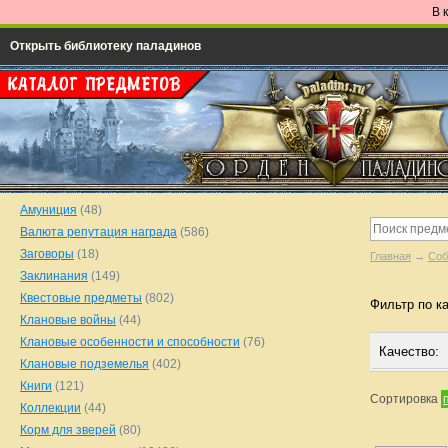
В 
Открыть библиотеку паладинов
Амуниция
(48)
Валюта репутация награда
(586)
Заговоры
(18)
Главная
→
Соб
Заклинания
(149)
Квестовые предметы
(802)
Фильтр по к
Клановые войны
(44)
Клановые особенности и способности
(76)
Качество:
Клановые подземелья
(402)
Книги
(121)
Сортировка
Коллекции
(44)
Корм для зверей
(80)