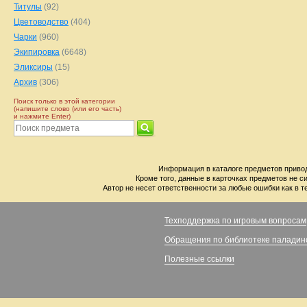
Титулы
(92)
Цветоводство
(404)
Чарки
(960)
Экипировка
(6648)
Эликсиры
(15)
Архив
(306)
Поиск только в этой категории
(напишите слово (или его часть)
и нажмите Enter)
Информация в каталоге предметов привод
Кроме того, данные в карточках предметов не с
Автор не несет ответственности за любые ошибки как в т
Техподдержка по игровым вопросам
Обращения по библиотеке паладин
Полезные ссылки