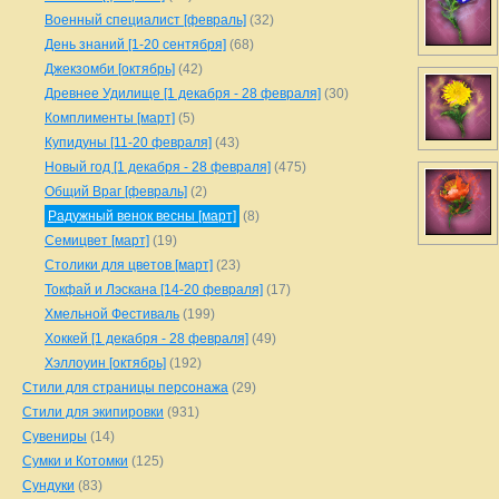
Военный специалист [февраль]
(32)
День знаний [1-20 сентября]
(68)
Джекзомби [октябрь]
(42)
Древнее Удилище [1 декабря - 28 февраля]
(30)
Комплименты [март]
(5)
Купидуны [11-20 февраля]
(43)
Новый год [1 декабря - 28 февраля]
(475)
Общий Враг [февраль]
(2)
Радужный венок весны [март]
(8)
Семицвет [март]
(19)
Столики для цветов [март]
(23)
Токфай и Лэскана [14-20 февраля]
(17)
Хмельной Фестиваль
(199)
Хоккей [1 декабря - 28 февраля]
(49)
Хэллоуин [октябрь]
(192)
Стили для страницы персонажа
(29)
Стили для экипировки
(931)
Сувениры
(14)
Сумки и Котомки
(125)
Сундуки
(83)