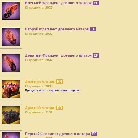
Восьмой Фрагмент древнего алтаря
EF
ID предмета:
2035
Второй Фрагмент древнего алтаря
EF
ID предмета:
2036
Девятый Фрагмент древнего алтаря
EF
ID предмета:
2037
Древний Алтарь
ER
ID предмета:
2038
Предмет в игре ограниченное время
Древний Алтарь
ER
ID предмета:
2131
Первый Фрагмент древнего алтаря
EF