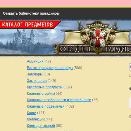
Открыть библиотеку паладинов
Амуниция
(48)
Валюта репутация награда
(586)
Заговоры
(18)
Г
Заклинания
(149)
Квестовые предметы
(802)
Клановые войны
(44)
Клановые особенности и способности
(76)
Клановые подземелья
(402)
Книги
(121)
Коллекции
(44)
Корм для зверей
(80)