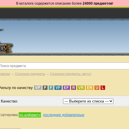
В каталоге содержится описание более
24000 предметов
!
лавная
→
Сезонные предметы
→
Сезонные предметы: август
Фильтр по качеству
VP
P
F
VF
EF
R
VR
ER
U
L
Качество:
Сортировка
по алфавиту
последние добавленные