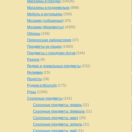
Магазины в городах
(10426)
Магазины в подземельях
(998)
Мебель и интерьеры
(260)
Мозаики (собранные)
(25)
Мозаики (фрагменты)
(4300)
Образы
(156)
Переносная лаборатория
(37)
Предметы из пещер
(1483)
Предметы с городских ботов
(244)
Разное
(9)
Редкие и уникальные предметы
(232)
Реликвии
(15)
Рецепты
(28)
Рудник в Mooncity
(175)
Руны
(1260)
Сезонные предметы
(141)
Сезонные предметы: январь
(11)
Сезонные предметы: февраль
(11)
Сезонные предметы: март
(20)
Сезонные предметы: апрель
(11)
Сезонные предметы: май
(11)