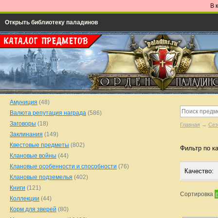
В 
Открыть библиотеку паладинов
Амуниция
(48)
Валюта репутация награда
(586)
Заговоры
(18)
Главная
→
Сез
Заклинания
(149)
Квестовые предметы
(802)
Фильтр по к
Клановые войны
(44)
Клановые особенности и способности
(76)
Качество:
Клановые подземелья
(402)
Книги
(121)
Сортировка
Коллекции
(44)
Корм для зверей
(80)