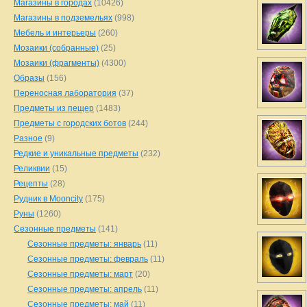
Магазины в городах
(10426)
Магазины в подземельях
(998)
Мебель и интерьеры
(260)
Мозаики (собранные)
(25)
Мозаики (фрагменты)
(4300)
Образы
(156)
Переносная лаборатория
(37)
Предметы из пещер
(1483)
Предметы с городских ботов
(244)
Разное
(9)
Редкие и уникальные предметы
(232)
Реликвии
(15)
Рецепты
(28)
Рудник в Mooncity
(175)
Руны
(1260)
Сезонные предметы
(141)
Сезонные предметы: январь
(11)
Сезонные предметы: февраль
(11)
Сезонные предметы: март
(20)
Сезонные предметы: апрель
(11)
Сезонные предметы: май
(11)