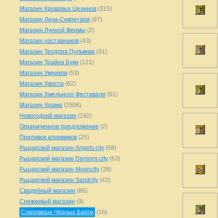
Магазин Кровавых Цехинов
(315)
Магазин Лича-Секретаря
(97)
Магазин Лунной Фермы
(2)
Магазин наставников
(43)
Магазин Теодора Пульвика
(31)
Магазин Трайна Буки
(121)
Магазин Умников
(53)
Магазин Хвоста
(62)
Магазин Хмельного Фестиваля
(61)
Магазин Храма
(2506)
Новогодний магазин
(192)
Ограниченное предложение
(2)
Прилавок алхимиков
(25)
Рыцарский магазин Angels city
(58)
Рыцарский магазин Demons city
(63)
Рыцарский магазин Mooncity
(28)
Рыцарский магазин Sandcity
(43)
Свадебный магазин
(86)
Снежковый магазин
(9)
Сокровища Чёрных Бабок
(16)