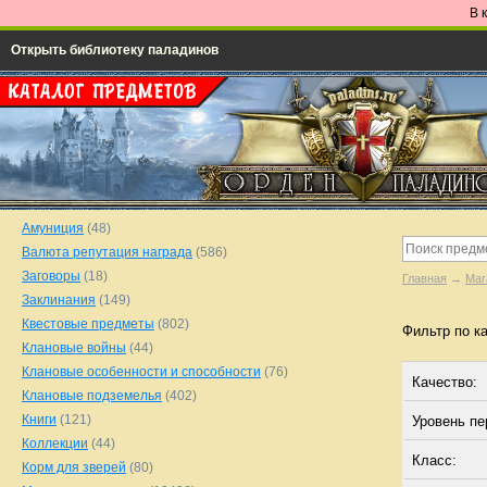
В 
Открыть библиотеку паладинов
Амуниция
(48)
Валюта репутация награда
(586)
Заговоры
(18)
Главная
→
Маг
Заклинания
(149)
Квестовые предметы
(802)
Фильтр по к
Клановые войны
(44)
Клановые особенности и способности
(76)
Качество:
Клановые подземелья
(402)
Книги
(121)
Уровень п
Коллекции
(44)
Класс:
Корм для зверей
(80)