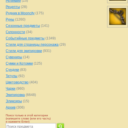
Реликвии
(15)
Рецепты
(28)
Рудник в Mooncity
(175)
Руны
(1260)
Сезонные предметы
(141)
Склонности
(34)
Событийные предметы
(1349)
Стили для страницы персонажа
(29)
Стили для экипировки
(931)
Сувениры
(14)
Сумки и Котомки
(125)
Сундуки
(83)
Титулы
(92)
Цветоводство
(404)
Чарки
(960)
Экипировка
(6648)
Эликсиры
(15)
Архив
(306)
Поиск только в этой категории
(напишите слово (или его часть)
и нажмите Enter)