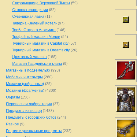
Сокровищница Верховной Тыквы
(59)
Стоянка экспедиции
(82)
Сувенирная лавка
(11)
Таверна -Зеленый Котел-
(97)
Торба Старого Алхимика
(146)
Трофейный магазин Молли
(54)
Турнирный магазин в Capital city
(57)
Турнирный магазин в Dreams city
(26)
Цветочный магазин
(188)
Магазин Гвардейского клана
(9)
Магазины в подземельях
(998)
Мебель и интерьеры
(260)
Мозаики (собранные)
(25)
Мозаики (фрагменты)
(4300)
Образы
(156)
Переносная лаборатория
(37)
Предметы из пещер
(1483)
Предметы с городских ботов
(244)
Разное
(9)
Редкие и уникальные предметы
(232)