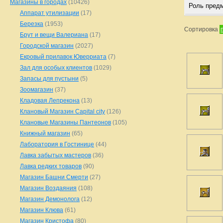
Магазины в городах
(10426)
Роль пред
Аппарат утилизации
(17)
Березка
(1953)
Сортировка
Брут и вещи Валериана
(17)
Городской магазин
(2027)
Екровый прилавок Юверриата
(7)
Зал для особых клиентов
(1029)
Запасы для пустыни
(5)
Зоомагазин
(37)
Кладовая Лепрекона
(13)
Клановый Магазин Capital city
(126)
Клановые Магазины Пантеонов
(105)
Книжный магазин
(65)
Лаборатория в Гостинице
(44)
Лавка забытых мастеров
(36)
Лавка редких товаров
(90)
Магазин Башни Смерти
(27)
Магазин Воздаяния
(108)
Магазин Демонолога
(12)
Магазин Клюва
(61)
Магазин Кристофа
(80)