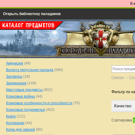
В 
Открыть библиотеку паладинов
Амуниция
(48)
Валюта репутация награда
(586)
Заговоры
(18)
Главная
→
Сти
Заклинания
(149)
Квестовые предметы
(802)
Фильтр по к
Клановые войны
(44)
Клановые особенности и способности
(76)
Качество:
Клановые подземелья
(402)
Книги
(121)
Сортировка
Коллекции
(44)
Корм для зверей
(80)