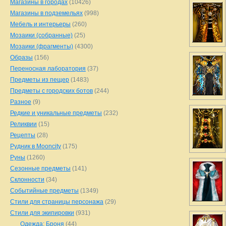
Магазины в городах
(10426)
Магазины в подземельях
(998)
Мебель и интерьеры
(260)
Мозаики (собранные)
(25)
Мозаики (фрагменты)
(4300)
Образы
(156)
Переносная лаборатория
(37)
Предметы из пещер
(1483)
Предметы с городских ботов
(244)
Разное
(9)
Редкие и уникальные предметы
(232)
Реликвии
(15)
Рецепты
(28)
Рудник в Mooncity
(175)
Руны
(1260)
Сезонные предметы
(141)
Склонности
(34)
Событийные предметы
(1349)
Стили для страницы персонажа
(29)
Стили для экипировки
(931)
Одежда: Броня
(44)