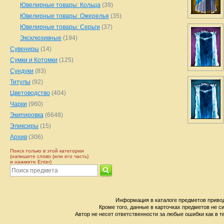
Ювелирные товары: Кольца
(39)
Ювелирные товары: Ожерелья
(35)
Ювелирные товары: Серьги
(37)
Эксклюзивные
(194)
Сувениры
(14)
Сумки и Котомки
(125)
Сундуки
(83)
Титулы
(92)
Цветоводство
(404)
Чарки
(960)
Экипировка
(6648)
Эликсиры
(15)
Архив
(306)
Поиск только в этой категории
(напишите слово (или его часть)
и нажмите Enter)
Информация в каталоге предметов привод
Кроме того, данные в карточках предметов не с
Автор не несет ответственности за любые ошибки как в т