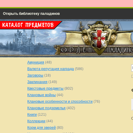
Открыть библиотеку паладинов
Амуниция
(48)
Валюта репутация награда
(586)
Заговоры
(18)
Г
Заклинания
(149)
Квестовые предметы
(802)
Клановые войны
(44)
Клановые особенности и способности
(76)
Клановые подземелья
(402)
Книги
(121)
Коллекции
(44)
Корм для зверей
(80)