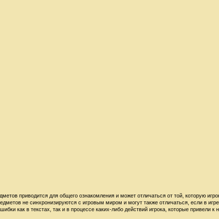
дметов приводится для общего ознакомления и может отличаться от той, которую игро
редметов не синхронизируются с игровым миром и могут также отличаться, если в игр
шибки как в текстах, так и в процессе каких-либо действий игрока, которые привели