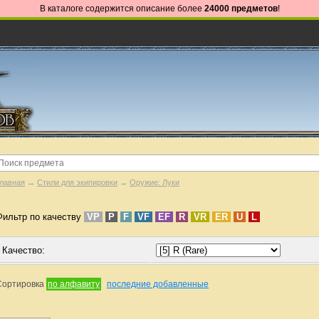
В каталоге содержится описание более
24000 предметов
!
лавная
→
Стили для экипировки
→
Оружие: Луки
Фильтр по качеству
VP
P
F
VF
EF
R
VR
ER
U
L
Качество:
Сортировка
по алфавиту
последние добавленные