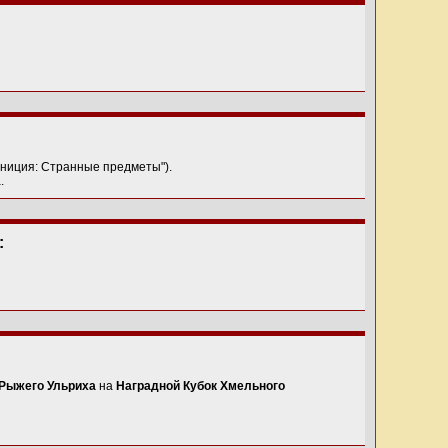
униция: Странные предметы").
.
:
Рыжего Ульриха
на
Наградной Кубок Хмельного