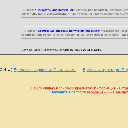
*
В блоке
"Предметы для получения"
указаны
все предметы
, которые мог
блоке
"Описание и комментарии"
или в описании к требующимся предмета
**
В блоке
"Возможные способы получения предмета"
указываются извес
предметы убираются из магазинов или иных источников и могут быть недо
Дата обновления карточки предмета:
25.09.2023 в 14:46
.
(Ctrl ←)
Брелок из харчевни -С огоньком-
Брелок из трактира -Пе
Нашли ошибку в описании предмета? Информация на стран
Напишите в саппорт!
(в обращении не забудьте