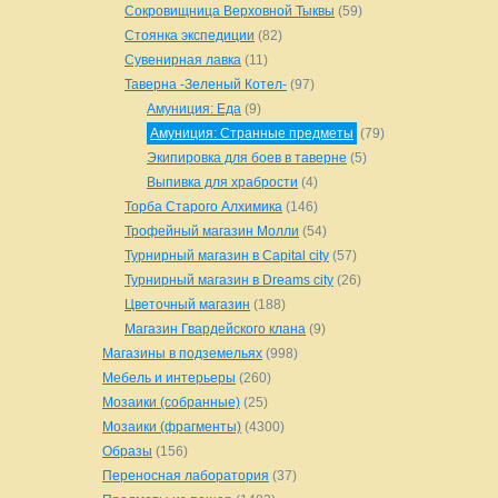
Сокровищница Верховной Тыквы
(59)
Стоянка экспедиции
(82)
Сувенирная лавка
(11)
Таверна -Зеленый Котел-
(97)
Амуниция: Еда
(9)
Амуниция: Странные предметы
(79)
Экипировка для боев в таверне
(5)
Выпивка для храбрости
(4)
Торба Старого Алхимика
(146)
Трофейный магазин Молли
(54)
Турнирный магазин в Capital city
(57)
Турнирный магазин в Dreams city
(26)
Цветочный магазин
(188)
Магазин Гвардейского клана
(9)
Магазины в подземельях
(998)
Мебель и интерьеры
(260)
Мозаики (собранные)
(25)
Мозаики (фрагменты)
(4300)
Образы
(156)
Переносная лаборатория
(37)