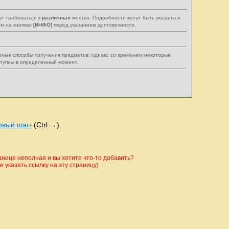
ут требоваться в
различных
местах. Подробности могут быть указаны в
м на кнопках
[ИНФО]
перед указанием долговечности.
тные способы получения предметов, однако со временем некоторые
ступны в определенный момент.
рвый шаг-
(Ctrl →)
ице неполная и вы хотите что-то добавить?
 указать ссылку на эту страницу)