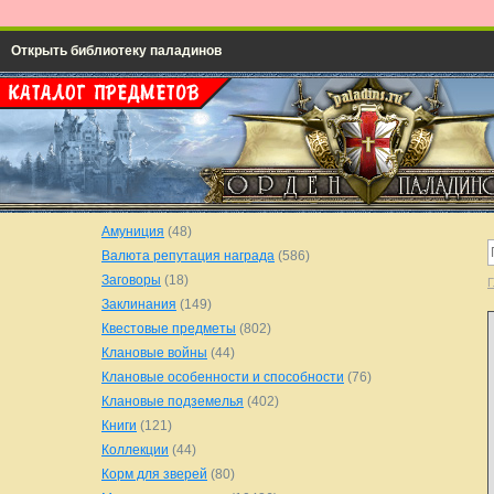
Открыть библиотеку паладинов
Амуниция
(48)
Валюта репутация награда
(586)
Заговоры
(18)
Г
Заклинания
(149)
Квестовые предметы
(802)
Клановые войны
(44)
Клановые особенности и способности
(76)
Клановые подземелья
(402)
Книги
(121)
Коллекции
(44)
Корм для зверей
(80)