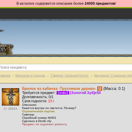
В каталоге содержится описание более
24000 предметов
!
лавная
→
Магазины в городах
→
Таверна -Зеленый Котел-
→
Амуниция: Странные пр
Брелок из кабачка -Трухлявое дерево-
U
(Масса: 0.1)
Требуется предмет:
[Золотой Зуб]x50
Долговечность: 0/1
Срок годности:
10 г.
Описание:
Кажется внутри он светится. Почему?
ID:
15213
Ограниченная партия.
Сувенир.
Серийный номер №001
Сделано в Devils city
Предмет не подлежит ремонту