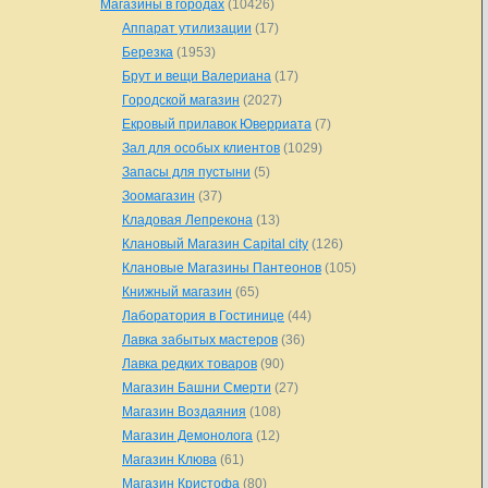
Магазины в городах
(10426)
Аппарат утилизации
(17)
Березка
(1953)
Брут и вещи Валериана
(17)
Городской магазин
(2027)
Екровый прилавок Юверриата
(7)
Зал для особых клиентов
(1029)
Запасы для пустыни
(5)
Зоомагазин
(37)
Кладовая Лепрекона
(13)
Клановый Магазин Capital city
(126)
Клановые Магазины Пантеонов
(105)
Книжный магазин
(65)
Лаборатория в Гостинице
(44)
Лавка забытых мастеров
(36)
Лавка редких товаров
(90)
Магазин Башни Смерти
(27)
Магазин Воздаяния
(108)
Магазин Демонолога
(12)
Магазин Клюва
(61)
Магазин Кристофа
(80)