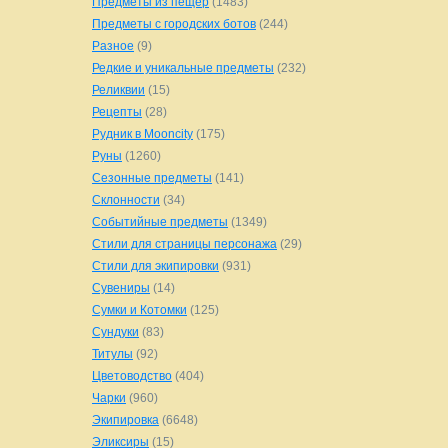
Предметы из пещер
(1483)
Предметы с городских ботов
(244)
Разное
(9)
Редкие и уникальные предметы
(232)
Реликвии
(15)
Рецепты
(28)
Рудник в Mooncity
(175)
Руны
(1260)
Сезонные предметы
(141)
Склонности
(34)
Событийные предметы
(1349)
Стили для страницы персонажа
(29)
Стили для экипировки
(931)
Сувениры
(14)
Сумки и Котомки
(125)
Сундуки
(83)
Титулы
(92)
Цветоводство
(404)
Чарки
(960)
Экипировка
(6648)
Эликсиры
(15)