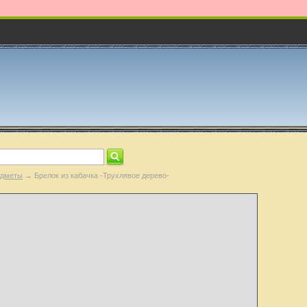
едметы
→ Брелок из кабачка -Трухлявое дерево-