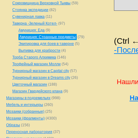
Сокровищница Верховной Тыквы
(59)
Стоянка экспедиции
(82)
Сувенирная лавка
(11)
Таверна -Зеленый Котел-
(97)
Амуниция: Еда
(9)
Амуниция: Странные предметы
(79)
(Ctrl 
Экипировка для боев в таверне
(5)
-Посл
Выпивка для храбрости
(4)
Торба Старого Алхимика
(146)
Трофейный магазин Молли
(54)
Турнирный магазин в Capital city
(57)
Турнирный магазин в Dreams city
(26)
Нашли
Цветочный магазин
(188)
Магазин Гвардейского клана
(9)
На
Магазины в подземельях
(998)
Мебель и интерьеры
(260)
Мозаики (собранные)
(25)
Мозаики (фрагменты)
(4300)
Образы
(156)
Переносная лаборатория
(37)