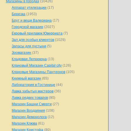
Магазины в городах
(10426)
Аппарат утилизации
(17)
Березка
(1953)
Брут и вещи Валериана
(17)
Городской магазин
(2027)
Екровый прилавок Юверриата
(7)
Зал для особых клиентов
(1029)
Запасы для пустыни
(5)
Зоомагазин
(37)
Кладовая Лепрекона
(13)
Клановый Магазин Capital city
(126)
Клановые Магазины Пантеонов
(105)
Книжный магазин
(65)
Лаборатория в Гостинице
(44)
Лавка забытых мастеров
(36)
Лавка редких товаров
(90)
Магазин Башни Смерти
(27)
Магазин Воздаяния
(108)
Магазин Демонолога
(12)
Магазин Клюва
(61)
Магазин Кристофа
(80)