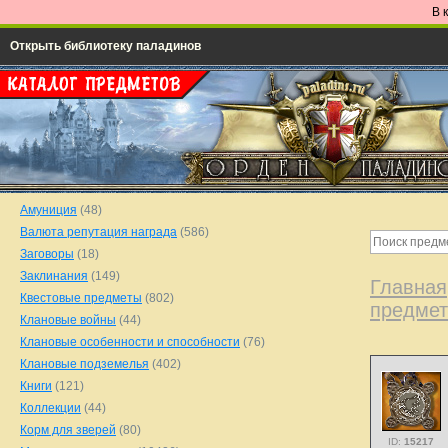
В 
Открыть библиотеку паладинов
Амуниция
(48)
Валюта репутация награда
(586)
Заговоры
(18)
Заклинания
(149)
Главная
Квестовые предметы
(802)
предме
Клановые войны
(44)
Клановые особенности и способности
(76)
Клановые подземелья
(402)
Книги
(121)
Коллекции
(44)
Корм для зверей
(80)
ID:
15217