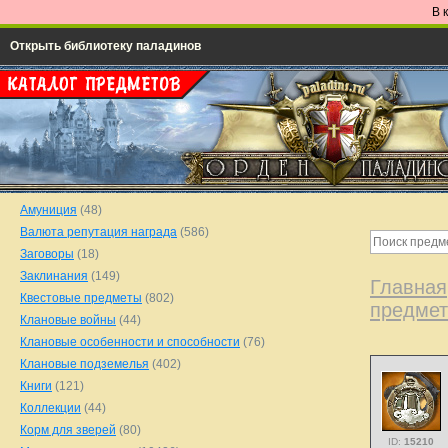
В 
Открыть библиотеку паладинов
Амуниция
(48)
Валюта репутация награда
(586)
Заговоры
(18)
Заклинания
(149)
Главная
Квестовые предметы
(802)
предме
Клановые войны
(44)
Клановые особенности и способности
(76)
Клановые подземелья
(402)
Книги
(121)
Коллекции
(44)
Корм для зверей
(80)
ID:
15210