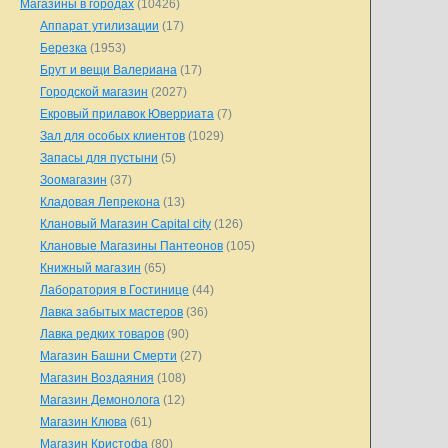
Магазины в городах
(10426)
Аппарат утилизации
(17)
Березка
(1953)
Брут и вещи Валериана
(17)
Городской магазин
(2027)
Екровый прилавок Юверриата
(7)
Зал для особых клиентов
(1029)
Запасы для пустыни
(5)
Зоомагазин
(37)
Кладовая Лепрекона
(13)
Клановый Магазин Capital city
(126)
Клановые Магазины Пантеонов
(105)
Книжный магазин
(65)
Лаборатория в Гостинице
(44)
Лавка забытых мастеров
(36)
Лавка редких товаров
(90)
Магазин Башни Смерти
(27)
Магазин Воздаяния
(108)
Магазин Демонолога
(12)
Магазин Клюва
(61)
Магазин Кристофа
(80)