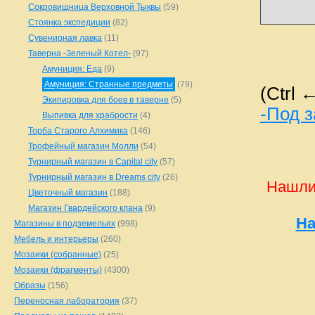
Сокровищница Верховной Тыквы
(59)
Стоянка экспедиции
(82)
Сувенирная лавка
(11)
Таверна -Зеленый Котел-
(97)
Амуниция: Еда
(9)
Амуниция: Странные предметы
(79)
(Ctrl 
Экипировка для боев в таверне
(5)
-Под 
Выпивка для храбрости
(4)
Торба Старого Алхимика
(146)
Трофейный магазин Молли
(54)
Турнирный магазин в Capital city
(57)
Турнирный магазин в Dreams city
(26)
Нашли
Цветочный магазин
(188)
Магазин Гвардейского клана
(9)
На
Магазины в подземельях
(998)
Мебель и интерьеры
(260)
Мозаики (собранные)
(25)
Мозаики (фрагменты)
(4300)
Образы
(156)
Переносная лаборатория
(37)