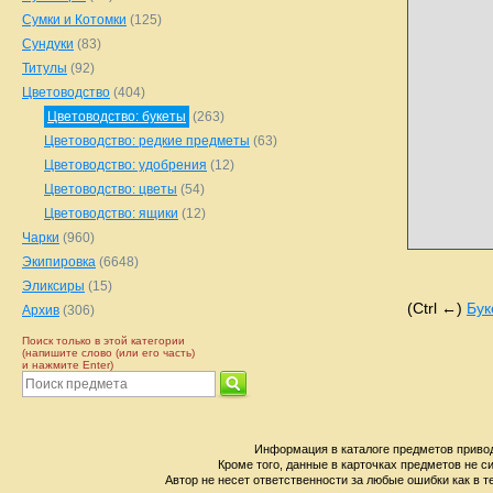
Сумки и Котомки
(125)
Сундуки
(83)
Титулы
(92)
Цветоводство
(404)
Цветоводство: букеты
(263)
Цветоводство: редкие предметы
(63)
Цветоводство: удобрения
(12)
Цветоводство: цветы
(54)
Цветоводство: ящики
(12)
Чарки
(960)
Экипировка
(6648)
Эликсиры
(15)
(Ctrl ←)
Бук
Архив
(306)
Поиск только в этой категории
(напишите слово (или его часть)
и нажмите Enter)
Информация в каталоге предметов привод
Кроме того, данные в карточках предметов не с
Автор не несет ответственности за любые ошибки как в т