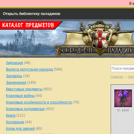
В 
Открыть библиотеку паладинов
Амуниция
(48)
Валюта репутация награда
(586)
Заговоры
(18)
Главная
→
Цве
Заклинания
(149)
Квестовые предметы
(802)
Клановые войны
(44)
Клановые особенности и способности
(76)
Клановые подземелья
(402)
ID:
2410
Книги
(121)
Коллекции
(44)
Корм для зверей
(80)