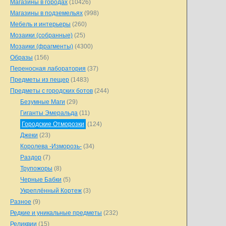
Магазины в городах
(10426)
Магазины в подземельях
(998)
Мебель и интерьеры
(260)
Мозаики (собранные)
(25)
Мозаики (фрагменты)
(4300)
Образы
(156)
Переносная лаборатория
(37)
Предметы из пещер
(1483)
Предметы с городских ботов
(244)
Безумные Маги
(29)
Гиганты Эмеральда
(11)
Городские Отморозки
(124)
Джеки
(23)
Королева -Изморозь-
(34)
Раздор
(7)
Трупожоры
(8)
Черные Бабки
(5)
Укреплённый Кортеж
(3)
Разное
(9)
Редкие и уникальные предметы
(232)
Реликвии
(15)