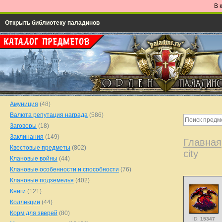
В 
Открыть библиотеку паладинов
Амуниция
(48)
Валюта репутация награда
(586)
Заговоры
(18)
Заклинания
(149)
Главная
Квестовые предметы
(802)
city
Клановые войны
(44)
Клановые особенности и способности
(76)
Клановые подземелья
(402)
Книги
(121)
Коллекции
(44)
Корм для зверей
(80)
ID:
15347