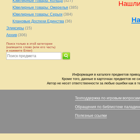
Ювелирные товары: Кольца
(527)
Нашли
Ювелирные товары: Ожерелья
(385)
Ювелирные товары: Серьги
(384)
На
Клановые Доспехи Единства
(36)
Эликсиры
(15)
Архив
(306)
Поиск только в этой категории
(напишите слово (или его часть)
и нажмите Enter)
Информация в каталоге предметов привод
Кроме того, данные в карточках предметов не с
Автор не несет ответственности за любые ошибки как в т
Техподдержка по игровым вопросам
Обращения по библиотеке паладин
Полезные ссылки