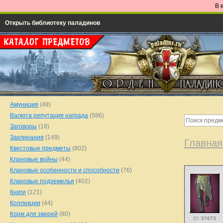
В 
Открыть библиотеку паладинов
Амуниция
(48)
Валюта репутация награда
(586)
Заговоры
(18)
Заклинания
(149)
Главная
Квестовые предметы
(802)
Клановые войны
(44)
Клановые особенности и способности
(76)
Клановые подземелья
(402)
Книги
(121)
Коллекции
(44)
Корм для зверей
(80)
ID:
57673