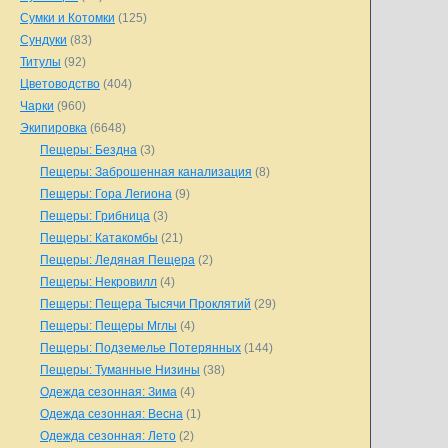
Сумки и Котомки
(125)
Сундуки
(83)
Титулы
(92)
Цветоводство
(404)
Чарки
(960)
Экипировка
(6648)
Пещеры: Бездна
(3)
Пещеры: Заброшенная канализация
(8)
Пещеры: Гора Легиона
(9)
Пещеры: Грибница
(3)
Пещеры: Катакомбы
(21)
Пещеры: Ледяная Пещера
(2)
Пещеры: Некровилл
(4)
Пещеры: Пещера Тысячи Проклятий
(29)
Пещеры: Пещеры Мглы
(4)
Пещеры: Подземелье Потерянных
(144)
Пещеры: Туманные Низины
(38)
Одежда сезонная: Зима
(4)
Одежда сезонная: Весна
(1)
Одежда сезонная: Лето
(2)