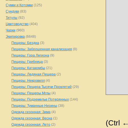
Сумки и Котомки
(125)
Сундуки
(83)
Титулы
(92)
Цветоводство
(404)
Чарки
(960)
Экипировка
(6648)
Пещеры: Бездна
(3)
Пещеры: Заброшенная канализация
(8)
Пещеры: Гора Легиона
(9)
Пещеры: Грибница
(3)
Пещеры: Катакомбы
(21)
Пещеры: Ледяная Пещера
(2)
Пещеры: Некровилл
(4)
Пещеры: Пещера Тысячи Проклятий
(29)
Пещеры: Пещеры Мглы
(4)
Пещеры: Подземелье Потерянных
(144)
Пещеры: Туманные Низины
(38)
Одежда сезонная: Зима
(4)
Одежда сезонная: Весна
(1)
(Ctrl 
Одежда сезонная: Лето
(2)