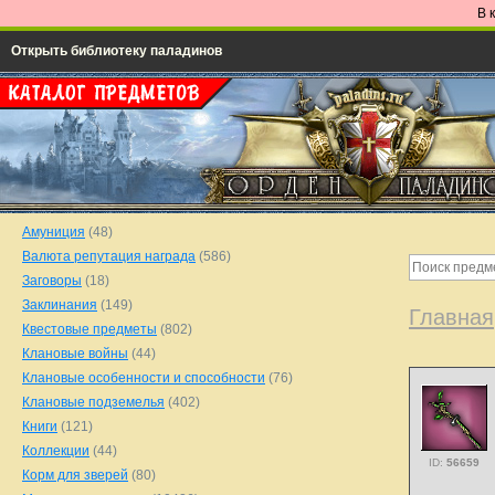
В 
Открыть библиотеку паладинов
Амуниция
(48)
Валюта репутация награда
(586)
Заговоры
(18)
Заклинания
(149)
Главная
Квестовые предметы
(802)
Клановые войны
(44)
Клановые особенности и способности
(76)
Клановые подземелья
(402)
Книги
(121)
Коллекции
(44)
ID:
56659
Корм для зверей
(80)