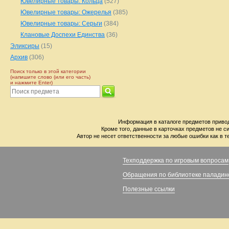
Ювелирные товары: Кольца
(527)
Ювелирные товары: Ожерелья
(385)
Ювелирные товары: Серьги
(384)
Клановые Доспехи Единства
(36)
Эликсиры
(15)
Архив
(306)
Поиск только в этой категории
(напишите слово (или его часть)
и нажмите Enter)
Информация в каталоге предметов привод
Кроме того, данные в карточках предметов не с
Автор не несет ответственности за любые ошибки как в т
Техподдержка по игровым вопросам
Обращения по библиотеке паладин
Полезные ссылки