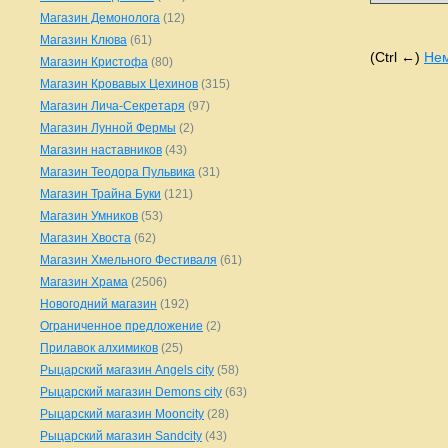
Магазин Демонолога
(12)
Магазин Клюва
(61)
(Ctrl ←)
Не
Магазин Кристофа
(80)
Магазин Кровавых Цехинов
(315)
Магазин Лича-Секретаря
(97)
Магазин Лунной Фермы
(2)
Магазин наставников
(43)
Магазин Теодора Пульвика
(31)
Магазин Трайна Буки
(121)
Магазин Умников
(53)
Магазин Хвоста
(62)
Магазин Хмельного Фестиваля
(61)
Магазин Храма
(2506)
Новогодний магазин
(192)
Ограниченное предложение
(2)
Прилавок алхимиков
(25)
Рыцарский магазин Angels city
(58)
Рыцарский магазин Demons city
(63)
Рыцарский магазин Mooncity
(28)
Рыцарский магазин Sandcity
(43)