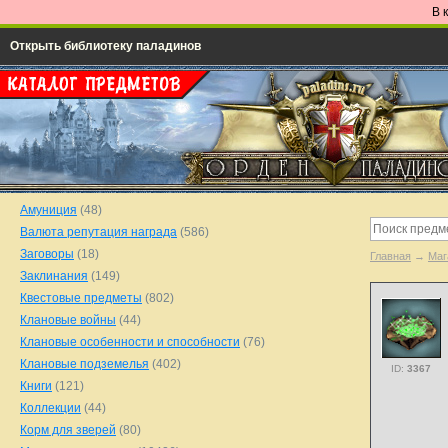
В 
Открыть библиотеку паладинов
Амуниция
(48)
Валюта репутация награда
(586)
Заговоры
(18)
Главная
→
Маг
Заклинания
(149)
Квестовые предметы
(802)
Клановые войны
(44)
Клановые особенности и способности
(76)
Клановые подземелья
(402)
ID:
3367
Книги
(121)
Коллекции
(44)
Корм для зверей
(80)