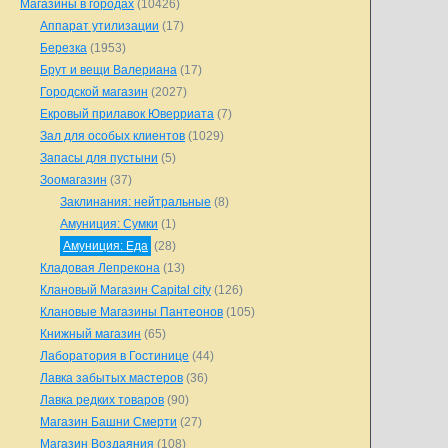
Магазины в городах
(10426)
Аппарат утилизации
(17)
Березка
(1953)
Брут и вещи Валериана
(17)
Городской магазин
(2027)
Екровый прилавок Юверриата
(7)
Зал для особых клиентов
(1029)
Запасы для пустыни
(5)
Зоомагазин
(37)
Заклинания: нейтральные
(8)
Амуниция: Сумки
(1)
Амуниция: Еда
(28)
Кладовая Лепрекона
(13)
Клановый Магазин Capital city
(126)
Клановые Магазины Пантеонов
(105)
Книжный магазин
(65)
Лаборатория в Гостинице
(44)
Лавка забытых мастеров
(36)
Лавка редких товаров
(90)
Магазин Башни Смерти
(27)
Магазин Воздаяния
(108)