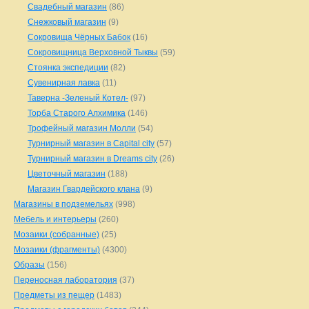
Свадебный магазин
(86)
Снежковый магазин
(9)
Сокровища Чёрных Бабок
(16)
Сокровищница Верховной Тыквы
(59)
Стоянка экспедиции
(82)
Сувенирная лавка
(11)
Таверна -Зеленый Котел-
(97)
Торба Старого Алхимика
(146)
Трофейный магазин Молли
(54)
Турнирный магазин в Capital city
(57)
Турнирный магазин в Dreams city
(26)
Цветочный магазин
(188)
Магазин Гвардейского клана
(9)
Магазины в подземельях
(998)
Мебель и интерьеры
(260)
Мозаики (собранные)
(25)
Мозаики (фрагменты)
(4300)
Образы
(156)
Переносная лаборатория
(37)
Предметы из пещер
(1483)