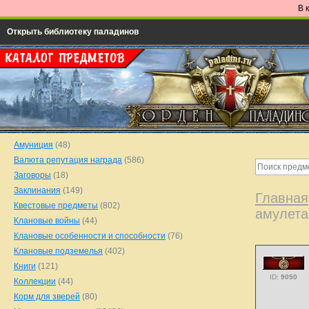
В 
Открыть библиотеку паладинов
Амуниция
(48)
Валюта репутация награда
(586)
Заговоры
(18)
Заклинания
(149)
Главная
Квестовые предметы
(802)
амулета
Клановые войны
(44)
Клановые особенности и способности
(76)
Клановые подземелья
(402)
Книги
(121)
ID:
9050
Коллекции
(44)
Корм для зверей
(80)