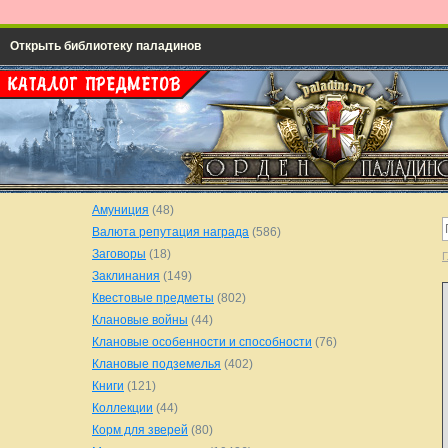
Открыть библиотеку паладинов
Амуниция
(48)
Валюта репутация награда
(586)
Заговоры
(18)
Г
Заклинания
(149)
Квестовые предметы
(802)
Клановые войны
(44)
Клановые особенности и способности
(76)
Клановые подземелья
(402)
Книги
(121)
Коллекции
(44)
Корм для зверей
(80)