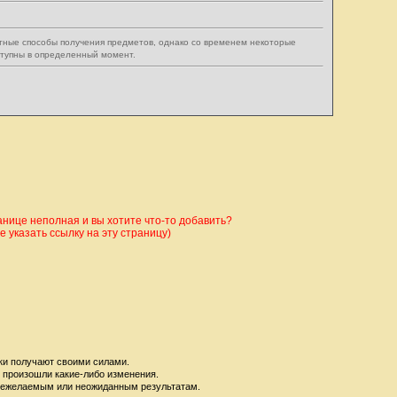
тные способы получения предметов, однако со временем некоторые
ступны в определенный момент.
ице неполная и вы хотите что-то добавить?
 указать ссылку на эту страницу)
ки получают своими силами.
е произошли какие-либо изменения.
 к нежелаемым или неожиданным результатам.