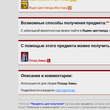
Ящик Цветовода-Мастера
U
Возможные способы получения предмета:
**
C небольшой вероятностью можно найти в
Ящике цветовода
.
С помощью этого предмета можно получить
Плащ Зимы
L
Описание и комментарии:
Используется для сборки
Плаща Зимы
.
Подробности в разделе
Цветоводство
.
*
В блоке
"Предметы для получения"
указаны
все предметы
, которые мог
блоке
"Описание и комментарии"
или в описании к требующимся предмета