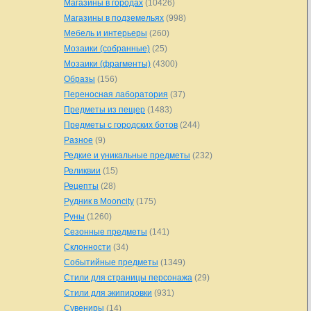
Магазины в городах
(10426)
Магазины в подземельях
(998)
Мебель и интерьеры
(260)
Мозаики (собранные)
(25)
Мозаики (фрагменты)
(4300)
Образы
(156)
Переносная лаборатория
(37)
Предметы из пещер
(1483)
Предметы с городских ботов
(244)
Разное
(9)
Редкие и уникальные предметы
(232)
Реликвии
(15)
Рецепты
(28)
Рудник в Mooncity
(175)
Руны
(1260)
Сезонные предметы
(141)
Склонности
(34)
Событийные предметы
(1349)
Стили для страницы персонажа
(29)
Стили для экипировки
(931)
Сувениры
(14)