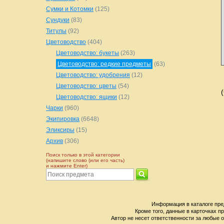
Сумки и Котомки
(125)
Сундуки
(83)
Титулы
(92)
Цветоводство
(404)
Цветоводство: букеты
(263)
Цветоводство: редкие предметы
(63)
Цветоводство: удобрения
(12)
Цветоводство: цветы
(54)
Цветоводство: ящики
(12)
Чарки
(960)
Экипировка
(6648)
Эликсиры
(15)
Архив
(306)
Поиск только в этой категории
(напишите слово (или его часть)
и нажмите Enter)
Информация в каталоге пре
Кроме того, данные в карточках п
Автор не несет ответственности за любые о