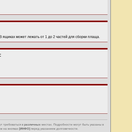
 В ящиках может лежать от 1 до 2 частей для сборки плаща.
:
ут требоваться в
различных
местах. Подробности могут быть указаны в
м на кнопках
[ИНФО]
перед указанием долговечности.