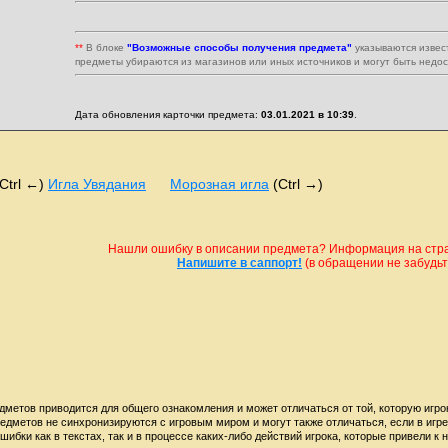
**
В блоке
"Возможные способы получения предмета"
указываются извес
предметы убираются из магазинов или иных источников и могут быть недо
Дата обновления карточки предмета:
03.01.2021 в 10:39
.
(Ctrl ←)
Игла Увядания
Морозная игла
(Ctrl →)
Нашли ошибку в описании предмета? Информация на стран
Напишите в саппорт!
(в обращении не забудьте
дметов приводится для общего ознакомления и может отличаться от той, которую игро
редметов не синхронизируются с игровым миром и могут также отличаться, если в игр
шибки как в текстах, так и в процессе каких-либо действий игрока, которые привели