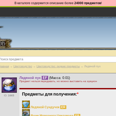
В каталоге содержится описание более
24000 предметов
!
лавная
→
Цветоводство
→
Цветоводство: редкие предметы
→ Ледяной пух
Ледяной пух
EF
(Масса: 0.01)
Предмет нельзя передавать, но можно выставить на аукцион
Предметы для получения:
*
ID:
1665
Ледяной Сундучок
ER
Ящик Морозного Цветовода
ER