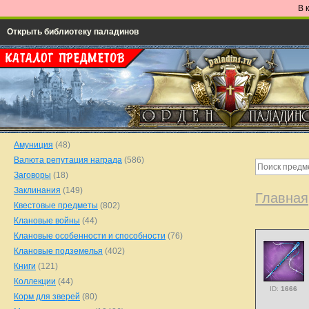
В 
Открыть библиотеку паладинов
Амуниция
(48)
Валюта репутация награда
(586)
Заговоры
(18)
Заклинания
(149)
Главная
Квестовые предметы
(802)
Клановые войны
(44)
Клановые особенности и способности
(76)
Клановые подземелья
(402)
Книги
(121)
Коллекции
(44)
ID:
1666
Корм для зверей
(80)