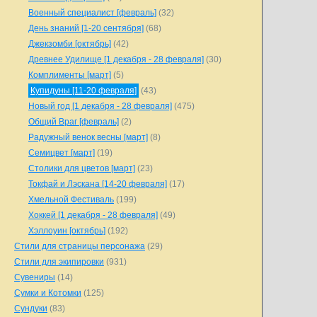
Военный специалист [февраль]
(32)
День знаний [1-20 сентября]
(68)
Джекзомби [октябрь]
(42)
Древнее Удилище [1 декабря - 28 февраля]
(30)
Комплименты [март]
(5)
Купидуны [11-20 февраля]
(43)
Новый год [1 декабря - 28 февраля]
(475)
Общий Враг [февраль]
(2)
Радужный венок весны [март]
(8)
Семицвет [март]
(19)
Столики для цветов [март]
(23)
Токфай и Лэскана [14-20 февраля]
(17)
Хмельной Фестиваль
(199)
Хоккей [1 декабря - 28 февраля]
(49)
Хэллоуин [октябрь]
(192)
Стили для страницы персонажа
(29)
Стили для экипировки
(931)
Сувениры
(14)
Сумки и Котомки
(125)
Сундуки
(83)