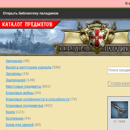
В 
Открыть библиотеку паладинов
Амуниция
(48)
Валюта репутация награда
(586)
Заговоры
(18)
Заклинания
(149)
Главная
Квестовые предметы
(802)
Клановые войны
(44)
Клановые особенности и способности
(76)
Клановые подземелья
(402)
Книги
(121)
Коллекции
(44)
ID:
7228
Корм для зверей
(80)