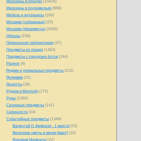
Магазины в городах
(10426)
Магазины в подземельях
(998)
Мебель и интерьеры
(260)
Мозаики (собранные)
(25)
Мозаики (фрагменты)
(4300)
Образы
(156)
Переносная лаборатория
(37)
Предметы из пещер
(1483)
Предметы с городских ботов
(244)
Разное
(9)
Редкие и уникальные предметы
(232)
Реликвии
(15)
Рецепты
(28)
Рудник в Mooncity
(175)
Руны
(1260)
Сезонные предметы
(141)
Склонности
(34)
Событийные предметы
(1349)
Валентай [1 февраля - 1 марта]
(53)
Весенние цветы и венки [март]
(10)
Военком [февраль]
(22)