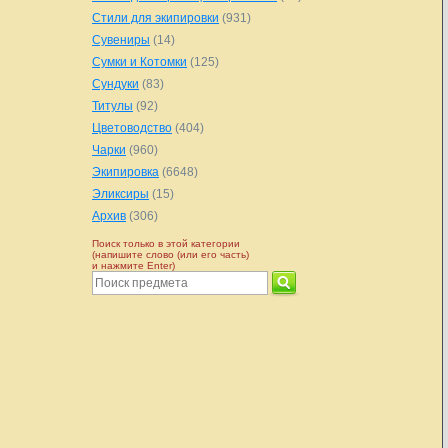
Стили для экипировки
(931)
Сувениры
(14)
Сумки и Котомки
(125)
Сундуки
(83)
Титулы
(92)
Цветоводство
(404)
Чарки
(960)
Экипировка
(6648)
Эликсиры
(15)
Архив
(306)
Поиск только в этой категории
(напишите слово (или его часть)
и нажмите Enter)