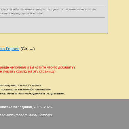
тные способы получения предметов, однако со временем некоторые
ступны в определенный момент.
ета Героев
(Ctrl →)
ице неполная и вы хотите что-то добавить?
 указать ссылку на эту страницу)
ки получают своими силами.
е произошли какие-либо изменения.
 к нежелаемым или неожиданным результатам.
лиотека паладинов
, 2015–2026
авочник игрового мира Combats