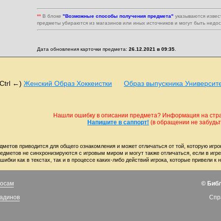
**
В блоке
"Возможные способы получения предмета"
указываются извес
предметы убираются из магазинов или иных источников и могут быть недо
Дата обновления карточки предмета:
26.12.2021 в 09:35
.
(Ctrl ←)
Женский Образ Хоккеистки
Образ выпускника Университ
Нашли ошибку в описании предмета? Информация на стран
Напишите в саппорт!
(в обращении не забудьте
дметов приводится для общего ознакомления и может отличаться от той, которую игро
редметов не синхронизируются с игровым миром и могут также отличаться, если в игр
шибки как в текстах, так и в процессе каких-либо действий игрока, которые привели
росам
© Биб
ладинов
Спр