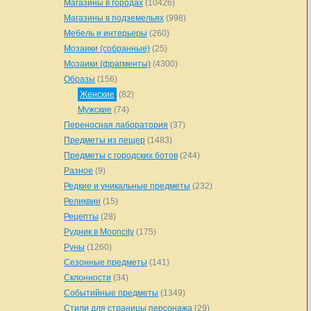
Магазины в городах
(10426)
Магазины в подземельях
(998)
Мебель и интерьеры
(260)
Мозаики (собранные)
(25)
Мозаики (фрагменты)
(4300)
Образы
(156)
Женские
(82)
Мужские
(74)
Переносная лаборатория
(37)
Предметы из пещер
(1483)
Предметы с городских ботов
(244)
Разное
(9)
Редкие и уникальные предметы
(232)
Реликвии
(15)
Рецепты
(28)
Рудник в Mooncity
(175)
Руны
(1260)
Сезонные предметы
(141)
Склонности
(34)
Событийные предметы
(1349)
Стили для страницы персонажа
(29)