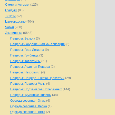
Сумки и Котомки
(125)
Сундуки
(83)
Титулы
(92)
Цветоводство
(404)
Чарки
(960)
Экипировка
(6648)
Пещеры: Бездна
(3)
Пещеры: Заброшенная канализация
(8)
Пещеры: Гора Легиона
(9)
Пещеры: Грибница
(3)
Пещеры: Катакомбы
(21)
Пещеры: Ледяная Пещера
(2)
Пещеры: Некровилл
(4)
Пещеры: Пещера Тысячи Проклятий
(29)
Пещеры: Пещеры Мглы
(4)
Пещеры: Подземелье Потерянных
(144)
Пещеры: Туманные Низины
(38)
Одежда сезонная: Зима
(4)
Одежда сезонная: Весна
(1)
Одежда сезонная: Лето
(2)