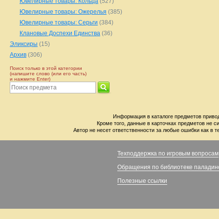
Ювелирные товары: Кольца
(527)
Ювелирные товары: Ожерелья
(385)
Ювелирные товары: Серьги
(384)
Клановые Доспехи Единства
(36)
Эликсиры
(15)
Архив
(306)
Поиск только в этой категории
(напишите слово (или его часть)
и нажмите Enter)
Информация в каталоге предметов привод
Кроме того, данные в карточках предметов не с
Автор не несет ответственности за любые ошибки как в т
Техподдержка по игровым вопросам
Обращения по библиотеке паладин
Полезные ссылки