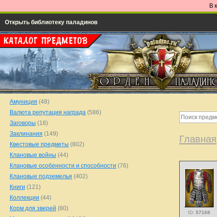
В 
Открыть библиотеку паладинов
Амуниция
(48)
Валюта репутация награда
(586)
Заговоры
(18)
Заклинания
(149)
Главная
Квестовые предметы
(802)
Клановые войны
(44)
Клановые особенности и способности
(76)
Клановые подземелья
(402)
Книги
(121)
Коллекции
(44)
Корм для зверей
(80)
ID:
57168