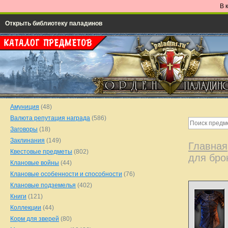
В 
Открыть библиотеку паладинов
Амуниция
(48)
Валюта репутация награда
(586)
Заговоры
(18)
Заклинания
(149)
Главная
Квестовые предметы
(802)
для бро
Клановые войны
(44)
Клановые особенности и способности
(76)
Клановые подземелья
(402)
Книги
(121)
Коллекции
(44)
Корм для зверей
(80)