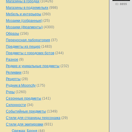
Магазины в городах
(10426)
ID:
8855
Магазины в подземельях
(998)
Мебель и интерьеры
(260)
Мозаики (собранные)
(25)
Мозаики (фрагменты)
(4300)
Образы
(156)
Переносная лаборатория
(37)
Предметы из пещер
(1483)
Предметы с городских ботов
(244)
Разное
(9)
Редкие и уникальные предметы
(232)
Реликвии
(15)
Рецепты
(28)
Рудник в Mooncity
(175)
Руны
(1260)
Сезонные предметы
(141)
Склонности
(34)
Событийные предметы
(1349)
Стили для страницы персонажа
(29)
Стили для экипировки
(931)
Одежда: Броня
(44)