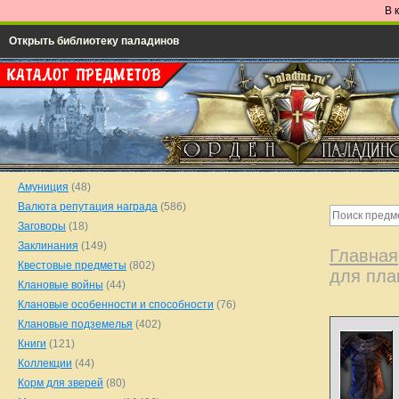
В 
Открыть библиотеку паладинов
Амуниция
(48)
Валюта репутация награда
(586)
Заговоры
(18)
Заклинания
(149)
Главная
Квестовые предметы
(802)
для пл
Клановые войны
(44)
Клановые особенности и способности
(76)
Клановые подземелья
(402)
Книги
(121)
Коллекции
(44)
Корм для зверей
(80)