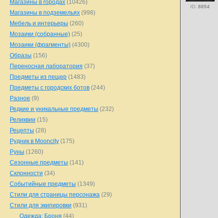
Магазины в городах
(10426)
ID:
8854
Магазины в подземельях
(998)
Мебель и интерьеры
(260)
Мозаики (собранные)
(25)
Мозаики (фрагменты)
(4300)
Образы
(156)
Переносная лаборатория
(37)
Предметы из пещер
(1483)
Предметы с городских ботов
(244)
Разное
(9)
Редкие и уникальные предметы
(232)
Реликвии
(15)
Рецепты
(28)
Рудник в Mooncity
(175)
Руны
(1260)
Сезонные предметы
(141)
Склонности
(34)
Событийные предметы
(1349)
Стили для страницы персонажа
(29)
Стили для экипировки
(931)
Одежда: Броня
(44)