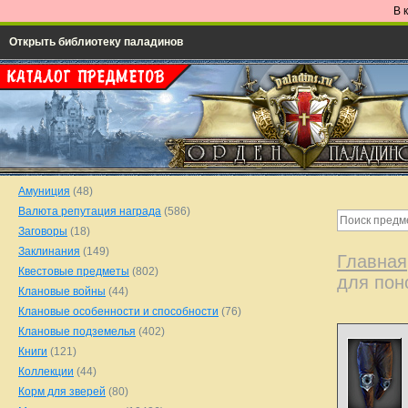
В 
Открыть библиотеку паладинов
Амуниция
(48)
Валюта репутация награда
(586)
Заговоры
(18)
Заклинания
(149)
Главная
Квестовые предметы
(802)
для пон
Клановые войны
(44)
Клановые особенности и способности
(76)
Клановые подземелья
(402)
Книги
(121)
Коллекции
(44)
Корм для зверей
(80)