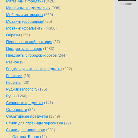
Магазины в городах
(10426)
ID:
8861
Магазины в подземельях
(998)
Мебель и интерьеры
(260)
Мозаики (собранные)
(25)
Мозаики (фрагменты)
(4300)
Образы
(156)
Переносная лаборатория
(37)
Предметы из пещер
(1483)
Предметы с городских ботов
(244)
Разное
(9)
Редкие и уникальные предметы
(232)
Реликвии
(15)
Рецепты
(28)
Рудник в Mooncity
(175)
Руны
(1260)
Сезонные предметы
(141)
Склонности
(34)
Событийные предметы
(1349)
Стили для страницы персонажа
(29)
Стили для экипировки
(931)
Одежда: Броня
(44)