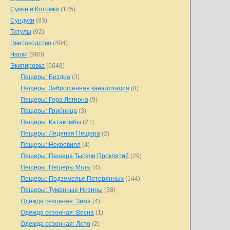
Сумки и Котомки
(125)
Сундуки
(83)
Титулы
(92)
Цветоводство
(404)
Чарки
(960)
Экипировка
(6648)
Пещеры: Бездна
(3)
Пещеры: Заброшенная канализация
(8)
Пещеры: Гора Легиона
(9)
Пещеры: Грибница
(3)
Пещеры: Катакомбы
(21)
Пещеры: Ледяная Пещера
(2)
Пещеры: Некровилл
(4)
Пещеры: Пещера Тысячи Проклятий
(29)
Пещеры: Пещеры Мглы
(4)
Пещеры: Подземелье Потерянных
(144)
Пещеры: Туманные Низины
(38)
Одежда сезонная: Зима
(4)
Одежда сезонная: Весна
(1)
Одежда сезонная: Лето
(2)