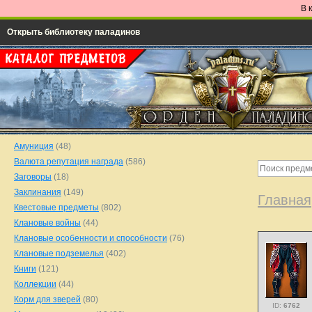
В 
Открыть библиотеку паладинов
Амуниция
(48)
Валюта репутация награда
(586)
Заговоры
(18)
Заклинания
(149)
Главная
Квестовые предметы
(802)
Клановые войны
(44)
Клановые особенности и способности
(76)
Клановые подземелья
(402)
Книги
(121)
Коллекции
(44)
Корм для зверей
(80)
ID:
6762