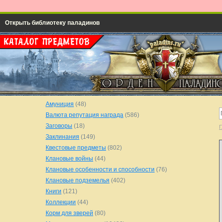
Открыть библиотеку паладинов
Амуниция
(48)
Валюта репутация награда
(586)
Заговоры
(18)
Г
Заклинания
(149)
Квестовые предметы
(802)
Клановые войны
(44)
Клановые особенности и способности
(76)
Клановые подземелья
(402)
Книги
(121)
Коллекции
(44)
Корм для зверей
(80)