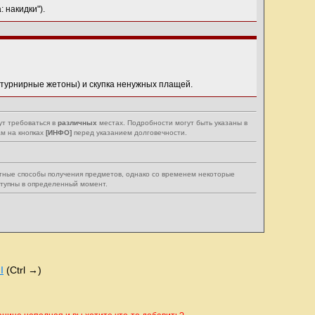
 накидки").
 турнирные жетоны) и скупка ненужных плащей.
ут требоваться в
различных
местах. Подробности могут быть указаны в
м на кнопках
[ИНФО]
перед указанием долговечности.
тные способы получения предметов, однако со временем некоторые
ступны в определенный момент.
I
(Ctrl →)