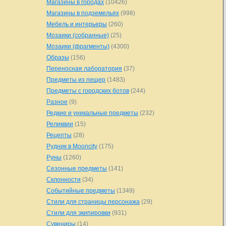
Магазины в городах
(10426)
Магазины в подземельях
(998)
Мебель и интерьеры
(260)
Мозаики (собранные)
(25)
Мозаики (фрагменты)
(4300)
Образы
(156)
Переносная лаборатория
(37)
Предметы из пещер
(1483)
Предметы с городских ботов
(244)
Разное
(9)
Редкие и уникальные предметы
(232)
Реликвии
(15)
Рецепты
(28)
Рудник в Mooncity
(175)
Руны
(1260)
Сезонные предметы
(141)
Склонности
(34)
Событийные предметы
(1349)
Стили для страницы персонажа
(29)
Стили для экипировки
(931)
Сувениры
(14)