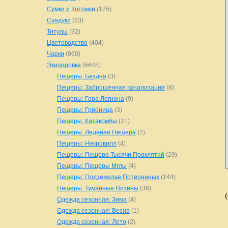
Сумки и Котомки
(125)
Сундуки
(83)
Титулы
(92)
Цветоводство
(404)
Чарки
(960)
Экипировка
(6648)
Пещеры: Бездна
(3)
Пещеры: Заброшенная канализация
(8)
Пещеры: Гора Легиона
(9)
Пещеры: Грибница
(3)
Пещеры: Катакомбы
(21)
Пещеры: Ледяная Пещера
(2)
Пещеры: Некровилл
(4)
Пещеры: Пещера Тысячи Проклятий
(29)
Пещеры: Пещеры Мглы
(4)
Пещеры: Подземелье Потерянных
(144)
Пещеры: Туманные Низины
(38)
Одежда сезонная: Зима
(4)
Одежда сезонная: Весна
(1)
Одежда сезонная: Лето
(2)