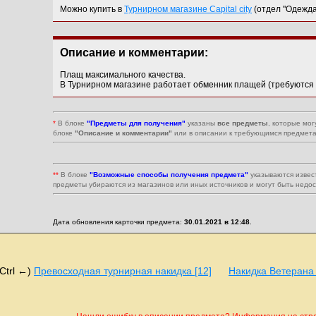
Можно купить в
Турнирном магазине Capital city
(отдел "Одежда:
Описание и комментарии:
Плащ максимального качества.
В Турнирном магазине работает обменник плащей (требуются
*
В блоке
"Предметы для получения"
указаны
все предметы
, которые мог
блоке
"Описание и комментарии"
или в описании к требующимся предмета
**
В блоке
"Возможные способы получения предмета"
указываются извес
предметы убираются из магазинов или иных источников и могут быть недо
Дата обновления карточки предмета:
30.01.2021 в 12:48
.
(Ctrl ←)
Превосходная турнирная накидка [12]
Накидка Ветерана 