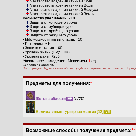
Мастерство владения стихией Огня
Мастерство владения стихией Воды
Мастерство владения стихией Воздуха
Мастерство владения стихией Земли
Количество увеличений: 210
Защита от колющего урона
Защита от рубящего урона
Защита от дробящего урона
Защита от режущего урона
• Мф. мощности магии стихий: +10
• Интеллект: +16
• Защита от магии: +60
• Уровень жизни (HP): +180
• Уровень маны: +230
Уникальное - владение. Максимум
1
ед.
Сделано в Capital city
Этот предмет будет связан общей судьбой с первым, кто получит его. Пре
Предметы для получения:
*
Жетон доблести
EF
(x720)
Великолепная турнирная мантия [12]
VR
Возможные способы получения предмета:
**