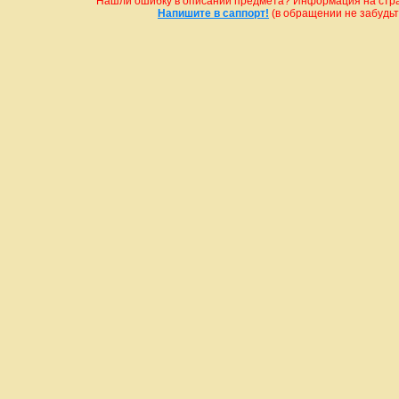
Нашли ошибку в описании предмета? Информация на стран
Напишите в саппорт!
(в обращении не забудьте