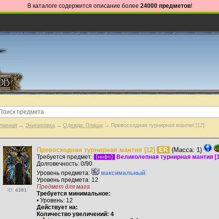
В каталоге содержится описание более
24000 предметов
!
лавная
→
Экипировка
→
Одежда: Плащи
→ Превосходная турнирная мантия [12]
Превосходная турнирная мантия [12]
ER
(Масса: 1)
Требуется предмет:
Великолепная турнирная мантия [1
Долговечность: 0/90
Уровень предмета:
максимальный
Уровень предмета: 12
Предмет для мага
ID:
4381
Требуется минимальное:
• Уровень: 12
Действует на:
Количество увеличений: 4