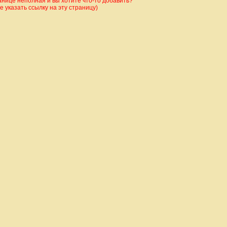
ице неполная и вы хотите что-то добавить?
 указать ссылку на эту страницу)