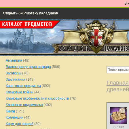
В 
Открыть библиотеку паладинов
Амуниция
(48)
Валюта репутация награда
(586)
Заговоры
(18)
Заклинания
(149)
Главная
Квестовые предметы
(802)
древней
Клановые войны
(44)
Клановые особенности и способности
(76)
Клановые подземелья
(402)
Книги
(121)
Коллекции
(44)
Корм для зверей
(80)
ID:
1872