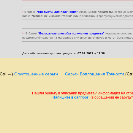
*
В блоке
"Предметы для получения"
указаны
все предметы
, которые мог
блоке
"Описание и комментарии"
или в описании к требующимся предмета
**
В блоке
"Возможные способы получения предмета"
указываются извес
предметы убираются из магазинов или иных источников и могут быть недо
Дата обновления карточки предмета:
07.02.2022 в 11:36
.
(Ctrl ←)
Опустошенные серьги
Серьги Воплощения Точности
(Ctr
Нашли ошибку в описании предмета? Информация на стран
Напишите в саппорт!
(в обращении не забудьте