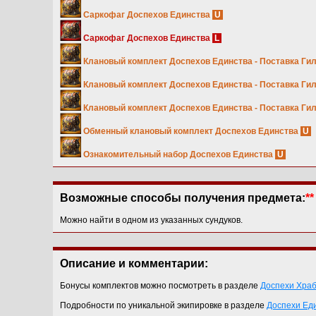
Саркофаг Доспехов Единства
U
Саркофаг Доспехов Единства
L
Клановый комплект Доспехов Единства - Поставка Ги
Клановый комплект Доспехов Единства - Поставка Ги
Клановый комплект Доспехов Единства - Поставка Ги
Обменный клановый комплект Доспехов Единства
U
Ознакомительный набор Доспехов Единства
U
Возможные способы получения предмета:
**
Можно найти в одном из указанных сундуков.
Описание и комментарии:
Бонусы комплектов можно посмотреть в разделе
Доспехи Храб
Подробности по уникальной экипировке в разделе
Доспехи Ед