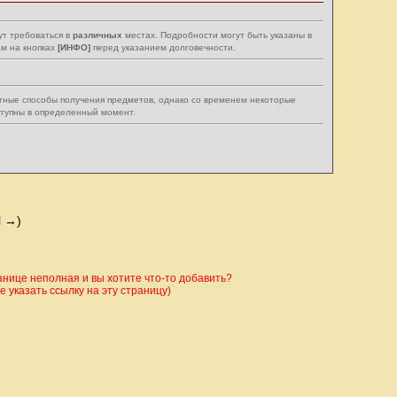
ут требоваться в
различных
местах. Подробности могут быть указаны в
м на кнопках
[ИНФО]
перед указанием долговечности.
тные способы получения предметов, однако со временем некоторые
ступны в определенный момент.
l →)
ице неполная и вы хотите что-то добавить?
 указать ссылку на эту страницу)