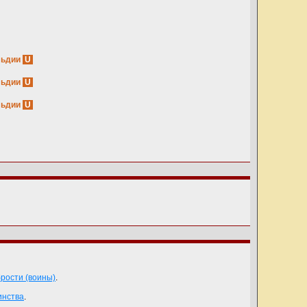
льдии
U
льдии
U
льдии
U
рости (воины)
.
инства
.