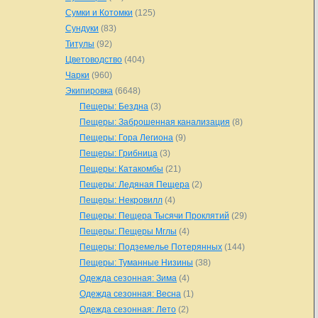
Сумки и Котомки
(125)
Сундуки
(83)
Титулы
(92)
Цветоводство
(404)
Чарки
(960)
Экипировка
(6648)
Пещеры: Бездна
(3)
Пещеры: Заброшенная канализация
(8)
Пещеры: Гора Легиона
(9)
Пещеры: Грибница
(3)
Пещеры: Катакомбы
(21)
Пещеры: Ледяная Пещера
(2)
Пещеры: Некровилл
(4)
Пещеры: Пещера Тысячи Проклятий
(29)
Пещеры: Пещеры Мглы
(4)
Пещеры: Подземелье Потерянных
(144)
Пещеры: Туманные Низины
(38)
Одежда сезонная: Зима
(4)
Одежда сезонная: Весна
(1)
Одежда сезонная: Лето
(2)