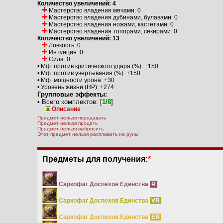
Количество увеличений: 4
Мастерство владения мечами: 0
Мастерство владения дубинами, булавами: 0
Мастерство владения ножами, кастетами: 0
Мастерство владения топорами, секирами: 0
Количество увеличений: 13
Ловкость: 0
Интуиция: 0
Сила: 0
• Мф. против критического удара (%): +150
• Мф. против увертывания (%): +150
• Мф. мощности урона: +30
• Уровень жизни (HP): +274
Групповые эффекты:
• Всего комплектов:
[
1/8
]
Описание
Предмет нельзя передавать
Предмет нельзя продать
Предмет нельзя выбросить
Этот предмет нельзя расплавить на руны
Предметы для получения:
*
Саркофаг Доспехов Единства
R
Саркофаг Доспехов Единства
VR
Саркофаг Доспехов Единства
ER