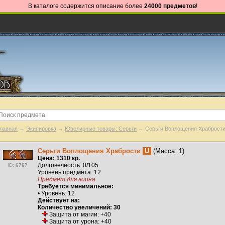
В каталоге содержится описание более
24000 предметов
!
лавная
→
Экипировка
→
Ювелирные товары: Серьги
→ Серьги Воплощения Храброст
Серьги Воплощения Храбрости
U
(Масса: 1)
Цена: 1310 кр.
Долговечность: 0/105
ID:
6767
Уровень предмета: 12
Предмет для воина
Требуется минимальное:
• Уровень: 12
Действует на:
Количество увеличений: 30
Защита от магии: +40
Защита от урона: +40