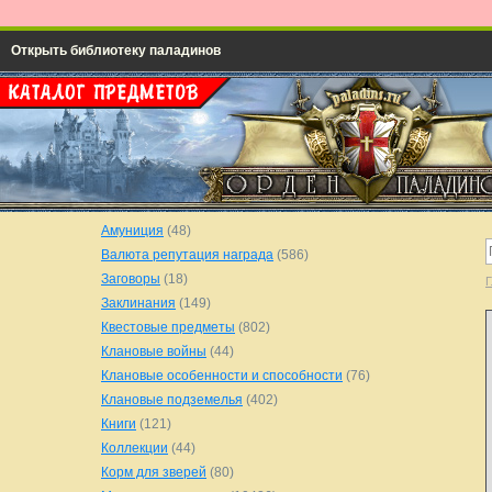
Открыть библиотеку паладинов
Амуниция
(48)
Валюта репутация награда
(586)
Заговоры
(18)
Г
Заклинания
(149)
Квестовые предметы
(802)
Клановые войны
(44)
Клановые особенности и способности
(76)
Клановые подземелья
(402)
Книги
(121)
Коллекции
(44)
Корм для зверей
(80)