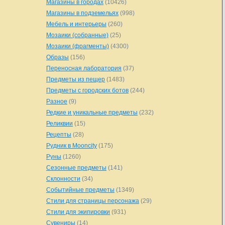
Магазины в городах
(10426)
Магазины в подземельях
(998)
Мебель и интерьеры
(260)
Мозаики (собранные)
(25)
Мозаики (фрагменты)
(4300)
Образы
(156)
Переносная лаборатория
(37)
Предметы из пещер
(1483)
Предметы с городских ботов
(244)
Разное
(9)
Редкие и уникальные предметы
(232)
Реликвии
(15)
Рецепты
(28)
Рудник в Mooncity
(175)
Руны
(1260)
Сезонные предметы
(141)
Склонности
(34)
Событийные предметы
(1349)
Стили для страницы персонажа
(29)
Стили для экипировки
(931)
Сувениры
(14)