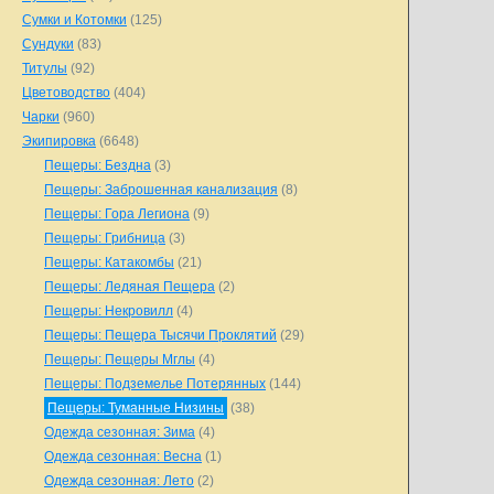
Сумки и Котомки
(125)
Сундуки
(83)
Титулы
(92)
Цветоводство
(404)
Чарки
(960)
Экипировка
(6648)
Пещеры: Бездна
(3)
Пещеры: Заброшенная канализация
(8)
Пещеры: Гора Легиона
(9)
Пещеры: Грибница
(3)
Пещеры: Катакомбы
(21)
Пещеры: Ледяная Пещера
(2)
Пещеры: Некровилл
(4)
Пещеры: Пещера Тысячи Проклятий
(29)
Пещеры: Пещеры Мглы
(4)
Пещеры: Подземелье Потерянных
(144)
Пещеры: Туманные Низины
(38)
Одежда сезонная: Зима
(4)
Одежда сезонная: Весна
(1)
Одежда сезонная: Лето
(2)