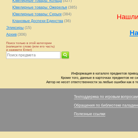
Ювелирные товары: Кольца
(527)
Ювелирные товары: Ожерелья
(385)
Ювелирные товары: Серьги
(384)
Нашли
Клановые Доспехи Единства
(36)
Эликсиры
(15)
На
Архив
(306)
Поиск только в этой категории
(напишите слово (или его часть)
и нажмите Enter)
Информация в каталоге предметов привод
Кроме того, данные в карточках предметов не с
Автор не несет ответственности за любые ошибки как в т
Техподдержка по игровым вопросам
Обращения по библиотеке паладин
Полезные ссылки