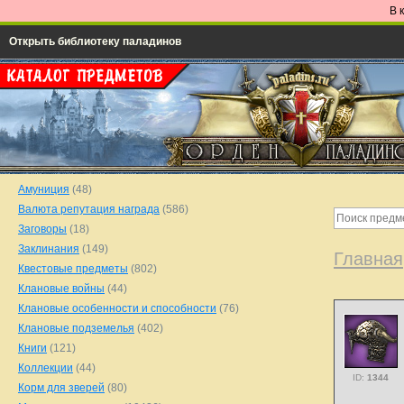
В 
Открыть библиотеку паладинов
Амуниция
(48)
Валюта репутация награда
(586)
Заговоры
(18)
Заклинания
(149)
Главная
Квестовые предметы
(802)
Клановые войны
(44)
Клановые особенности и способности
(76)
Клановые подземелья
(402)
Книги
(121)
Коллекции
(44)
ID:
1344
Корм для зверей
(80)