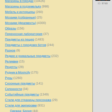
Магазины в городах
(10426)
ID:
9740
Магазины в подземельях
(998)
Мебель и интерьеры
(260)
Мозаики (собранные)
(25)
Мозаики (фрагменты)
(4300)
Образы
(156)
Переносная лаборатория
(37)
Предметы из пещер
(1483)
Предметы с городских ботов
(244)
Разное
(9)
Редкие и уникальные предметы
(232)
Реликвии
(15)
Рецепты
(28)
Рудник в Mooncity
(175)
Руны
(1260)
Сезонные предметы
(141)
Склонности
(34)
Событийные предметы
(1349)
Стили для страницы персонажа
(29)
Стили для экипировки
(931)
Одежда: Броня
(44)