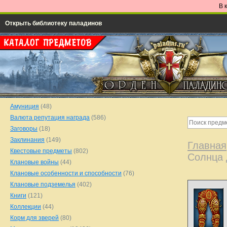
В 
Открыть библиотеку паладинов
Амуниция
(48)
Валюта репутация награда
(586)
Заговоры
(18)
Заклинания
(149)
Главная
Квестовые предметы
(802)
Солнца 
Клановые войны
(44)
Клановые особенности и способности
(76)
Клановые подземелья
(402)
Книги
(121)
Коллекции
(44)
Корм для зверей
(80)