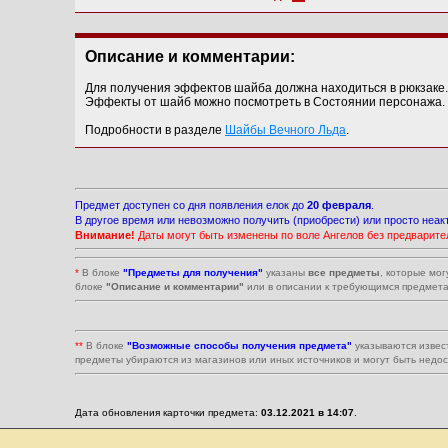
Описание и комментарии:
Для получения эффектов шайба должна находиться в рюкзаке.
Эффекты от шайб можно посмотреть в Состоянии персонажа.
Подробности в разделе
Шайбы Вечного Льда
.
Предмет доступен со дня появления елок до
20 февраля
.
В другое время или невозможно получить (приобрести) или просто неакт
Внимание!
Даты могут быть изменены по воле Ангелов без предварите
*
В блоке
"Предметы для получения"
указаны
все предметы
, которые мог
блоке
"Описание и комментарии"
или в описании к требующимся предмета
**
В блоке
"Возможные способы получения предмета"
указываются извес
предметы убираются из магазинов или иных источников и могут быть недо
Дата обновления карточки предмета:
03.12.2021 в 14:07
.