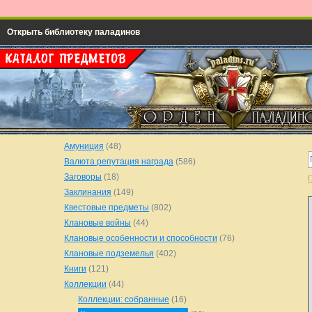
Открыть библиотеку паладинов
Амуниция
(48)
Валюта репутация награда
(586)
Заговоры
(18)
Г
Заклинания
(149)
Квестовые предметы
(802)
Клановые войны
(44)
Клановые особенности и способности
(76)
Клановые подземелья
(402)
Книги
(121)
Коллекции
(44)
Коллекции: собранные
(16)