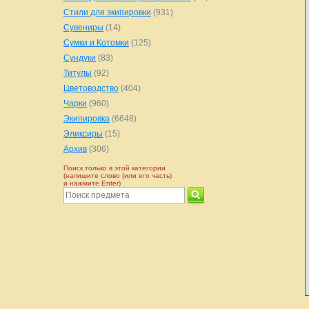
Стили для экипировки
(931)
Сувениры
(14)
Сумки и Котомки
(125)
Сундуки
(83)
Титулы
(92)
Цветоводство
(404)
Чарки
(960)
Экипировка
(6648)
Эликсиры
(15)
Архив
(306)
Поиск только в этой категории
(напишите слово (или его часть)
и нажмите Enter)