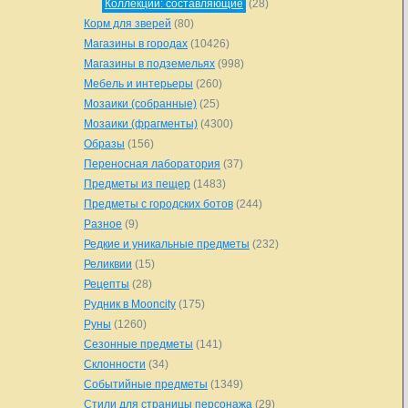
Коллекции: составляющие
(28)
Корм для зверей
(80)
Магазины в городах
(10426)
Магазины в подземельях
(998)
Мебель и интерьеры
(260)
Мозаики (собранные)
(25)
Мозаики (фрагменты)
(4300)
Образы
(156)
Переносная лаборатория
(37)
Предметы из пещер
(1483)
Предметы с городских ботов
(244)
Разное
(9)
Редкие и уникальные предметы
(232)
Реликвии
(15)
Рецепты
(28)
Рудник в Mooncity
(175)
Руны
(1260)
Сезонные предметы
(141)
Склонности
(34)
Событийные предметы
(1349)
Стили для страницы персонажа
(29)