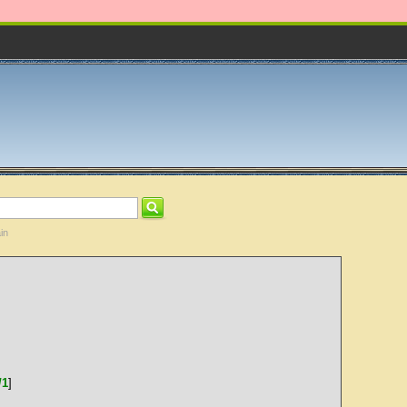
in
/1
]