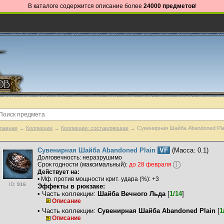
В каталоге содержится описание более
24000 предметов
!
лавная
→
Коллекции
→
Коллекции: составляющие
→ Сувенирная Шайба Abandoned Pla
Сувенирная Шайба Abandoned Plain
VF
(Масса: 0.1)
Долговечность: неразрушимо
Срок годности (максимальный):
до 28 февраля
Действует на:
• Мф. против мощности крит. удара (%): +3
ID:
916
Эффекты в рюкзаке:
• Часть коллекции:
Шайба Вечного Льда
[
1/14
]
Описание
• Часть коллекции:
Сувенирная Шайба Abandoned Plain
[
1
Описание