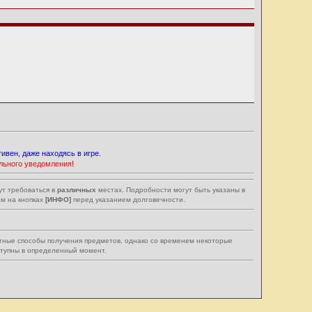
ивен, даже находясь в игре.
льного уведомления!
ут требоваться в
различных
местах. Подробности могут быть указаны в
м на кнопках
[ИНФО]
перед указанием долговечности.
тные способы получения предметов, однако со временем некоторые
ступны в определенный момент.