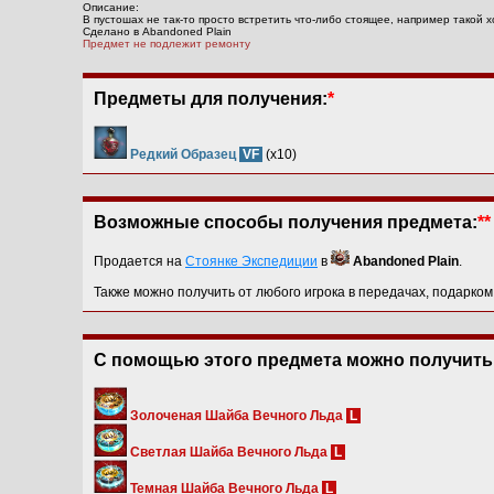
Описание:
В пустошах не так-то просто встретить что-либо стоящее, например такой 
Сделано в Abandoned Plain
Предмет не подлежит ремонту
Предметы для получения:
*
Редкий Образец
VF
(x10)
Возможные способы получения предмета:
**
Продается на
Стоянке Экспедиции
в
Abandoned Plain
.
Также можно получить от любого игрока в передачах, подарком
С помощью этого предмета можно получить
Золоченая Шайба Вечного Льда
L
Светлая Шайба Вечного Льда
L
Темная Шайба Вечного Льда
L