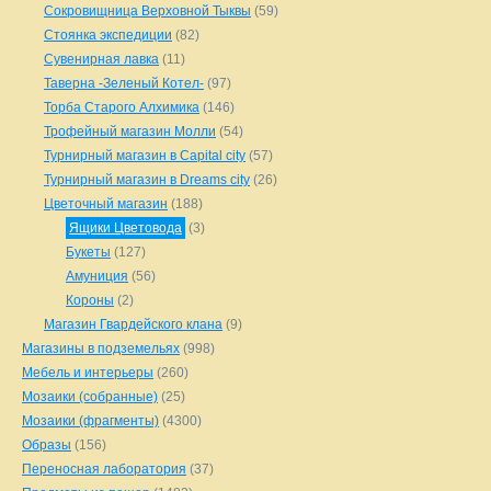
Сокровищница Верховной Тыквы
(59)
Стоянка экспедиции
(82)
Сувенирная лавка
(11)
Таверна -Зеленый Котел-
(97)
Торба Старого Алхимика
(146)
Трофейный магазин Молли
(54)
Турнирный магазин в Capital city
(57)
Турнирный магазин в Dreams city
(26)
Цветочный магазин
(188)
Ящики Цветовода
(3)
Букеты
(127)
Амуниция
(56)
Короны
(2)
Магазин Гвардейского клана
(9)
Магазины в подземельях
(998)
Мебель и интерьеры
(260)
Мозаики (собранные)
(25)
Мозаики (фрагменты)
(4300)
Образы
(156)
Переносная лаборатория
(37)