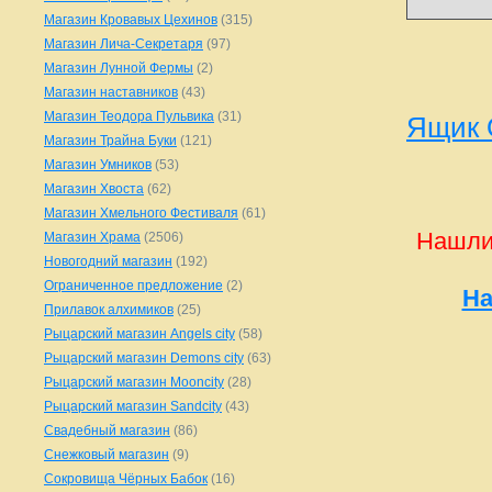
Магазин Кровавых Цехинов
(315)
Магазин Лича-Секретаря
(97)
Магазин Лунной Фермы
(2)
Магазин наставников
(43)
Магазин Теодора Пульвика
(31)
Ящик 
Магазин Трайна Буки
(121)
Магазин Умников
(53)
Магазин Хвоста
(62)
Магазин Хмельного Фестиваля
(61)
Нашли
Магазин Храма
(2506)
Новогодний магазин
(192)
Ограниченное предложение
(2)
На
Прилавок алхимиков
(25)
Рыцарский магазин Angels city
(58)
Рыцарский магазин Demons city
(63)
Рыцарский магазин Mooncity
(28)
Рыцарский магазин Sandcity
(43)
Свадебный магазин
(86)
Снежковый магазин
(9)
Сокровища Чёрных Бабок
(16)