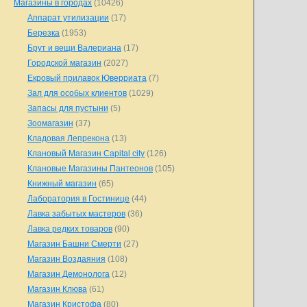
Магазины в городах
(10426)
Аппарат утилизации
(17)
Березка
(1953)
Брут и вещи Валериана
(17)
Городской магазин
(2027)
Екровый прилавок Юверриата
(7)
Зал для особых клиентов
(1029)
Запасы для пустыни
(5)
Зоомагазин
(37)
Кладовая Лепрекона
(13)
Клановый Магазин Capital city
(126)
Клановые Магазины Пантеонов
(105)
Книжный магазин
(65)
Лаборатория в Гостинице
(44)
Лавка забытых мастеров
(36)
Лавка редких товаров
(90)
Магазин Башни Смерти
(27)
Магазин Воздаяния
(108)
Магазин Демонолога
(12)
Магазин Клюва
(61)
Магазин Кристофа
(80)