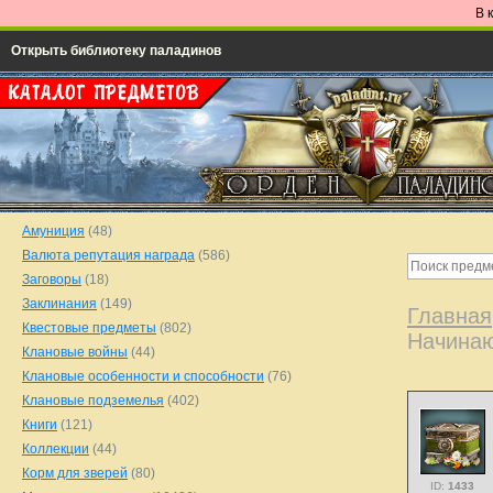
В 
Открыть библиотеку паладинов
Амуниция
(48)
Валюта репутация награда
(586)
Заговоры
(18)
Заклинания
(149)
Главная
Квестовые предметы
(802)
Начина
Клановые войны
(44)
Клановые особенности и способности
(76)
Клановые подземелья
(402)
Книги
(121)
Коллекции
(44)
Корм для зверей
(80)
ID:
1433