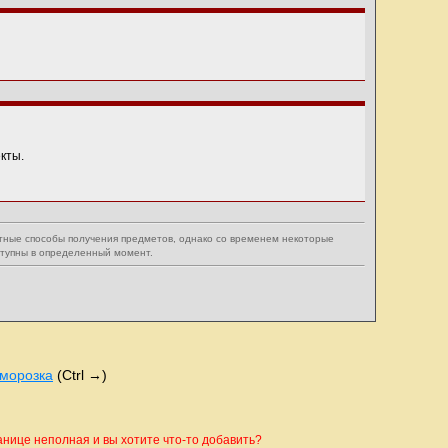
кты.
тные способы получения предметов, однако со временем некоторые
ступны в определенный момент.
морозка
(Ctrl →)
ице неполная и вы хотите что-то добавить?