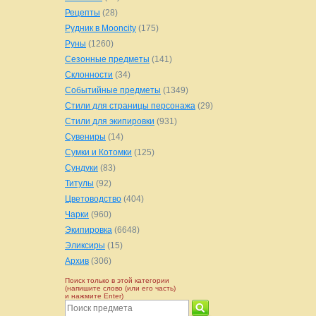
Рецепты
(28)
Рудник в Mooncity
(175)
Руны
(1260)
Сезонные предметы
(141)
Склонности
(34)
Событийные предметы
(1349)
Стили для страницы персонажа
(29)
Стили для экипировки
(931)
Сувениры
(14)
Сумки и Котомки
(125)
Сундуки
(83)
Титулы
(92)
Цветоводство
(404)
Чарки
(960)
Экипировка
(6648)
Эликсиры
(15)
Архив
(306)
Поиск только в этой категории
(напишите слово (или его часть)
и нажмите Enter)