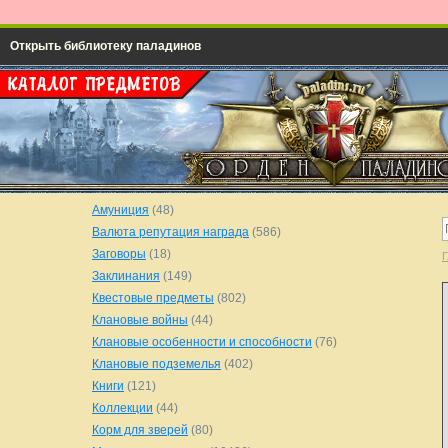
Открыть библиотеку паладинов
Амуниция
(48)
Валюта репутация награда
(586)
Заговоры
(18)
Г
Заклинания
(149)
Квестовые предметы
(802)
Клановые войны
(44)
Клановые особенности и способности
(76)
Клановые подземелья
(402)
Книги
(121)
Коллекции
(44)
Корм для зверей
(80)