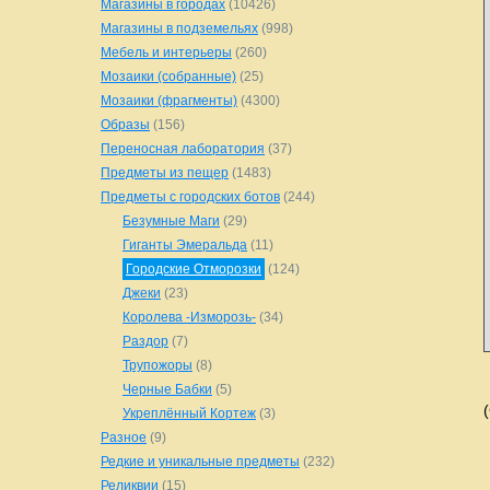
Магазины в городах
(10426)
Магазины в подземельях
(998)
Мебель и интерьеры
(260)
Мозаики (собранные)
(25)
Мозаики (фрагменты)
(4300)
Образы
(156)
Переносная лаборатория
(37)
Предметы из пещер
(1483)
Предметы с городских ботов
(244)
Безумные Маги
(29)
Гиганты Эмеральда
(11)
Городские Отморозки
(124)
Джеки
(23)
Королева -Изморозь-
(34)
Раздор
(7)
Трупожоры
(8)
Черные Бабки
(5)
Укреплённый Кортеж
(3)
Разное
(9)
Редкие и уникальные предметы
(232)
Реликвии
(15)