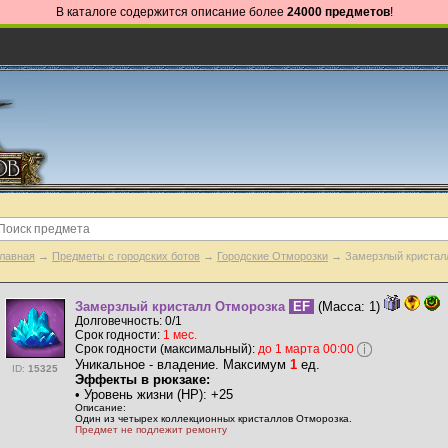
В каталоге содержится описание более
24000 предметов
!
лавная
→
Предметы с городских ботов
→
Городские Отморозки
→ Замерзлый кристал
Замерзлый кристалл Отморозка
EF
(Масса: 1)
Долговечность: 0/1
Срок годности:
1 мес.
Срок годности (максимальный):
до 1 марта 00:00
Уникальное - владение. Максимум
1
ед.
ID:
15325
Эффекты в рюкзаке:
• Уровень жизни (HP): +25
Описание:
Один из четырех коллекционных кристаллов Отморозка.
Предмет не подлежит ремонту