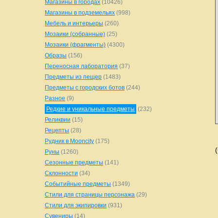
Магазины в городах
(10426)
Магазины в подземельях
(998)
Мебель и интерьеры
(260)
Мозаики (собранные)
(25)
Мозаики (фрагменты)
(4300)
Образы
(156)
Переносная лаборатория
(37)
Предметы из пещер
(1483)
Предметы с городских ботов
(244)
Разное
(9)
Редкие и уникальные предметы
(232)
Реликвии
(15)
Рецепты
(28)
Рудник в Mooncity
(175)
Руны
(1260)
Сезонные предметы
(141)
Склонности
(34)
Событийные предметы
(1349)
Стили для страницы персонажа
(29)
Стили для экипировки
(931)
Сувениры
(14)