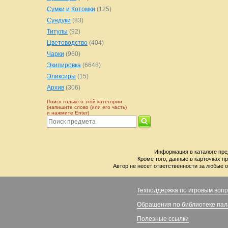
Сумки и Котомки
(125)
Сундуки
(83)
Титулы
(92)
Цветоводство
(404)
Чарки
(960)
Экипировка
(6648)
Эликсиры
(15)
Архив
(306)
Поиск только в этой категории
(напишите слово (или его часть)
и нажмите Enter)
Информация в каталоге пре
Кроме того, данные в карточках п
Автор не несет ответственности за любые о
Техподдержка по игровым воп
Обращения по библиотеке па
Полезные ссылки