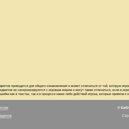
дметов приводится для общего ознакомления и может отличаться от той, которую игро
редметов не синхронизируются с игровым миром и могут также отличаться, если в игр
шибки как в текстах, так и в процессе каких-либо действий игрока, которые привели
росам
© Биб
ладинов
Спр