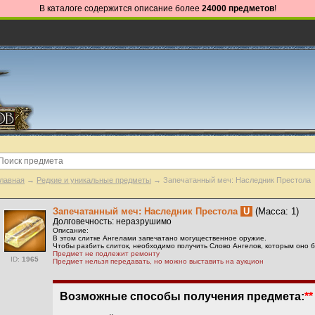
В каталоге содержится описание более
24000 предметов
!
лавная
→
Редкие и уникальные предметы
→ Запечатанный меч: Наследник Престола
Запечатанный меч: Наследник Престола
U
(Масса: 1)
Долговечность: неразрушимо
Описание:
В этом слитке Ангелами запечатано могущественное оружие.
Чтобы разбить слиток, необходимо получить Слово Ангелов, которым оно 
Предмет не подлежит ремонту
ID:
1965
Предмет нельзя передавать, но можно выставить на аукцион
Возможные способы получения предмета:
**