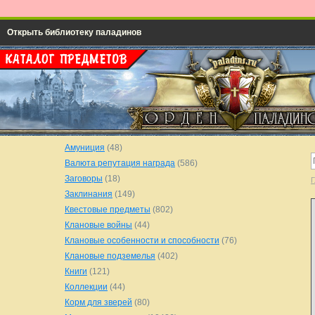
Открыть библиотеку паладинов
Амуниция
(48)
Валюта репутация награда
(586)
Заговоры
(18)
Г
Заклинания
(149)
Квестовые предметы
(802)
Клановые войны
(44)
Клановые особенности и способности
(76)
Клановые подземелья
(402)
Книги
(121)
Коллекции
(44)
Корм для зверей
(80)