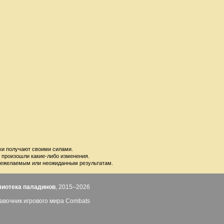
ки получают своими силами.
е произошли какие-либо изменения.
 к нежелаемым или неожиданным результатам.
лиотека паладинов
, 2015–2026
авочник игрового мира Combats