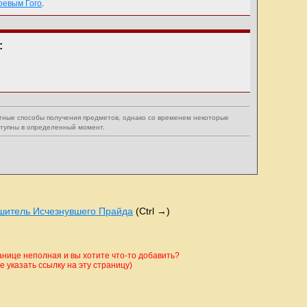
оевым Гого
.
:
тные способы получения предметов, однако со временем некоторые
ступны в определенный момент.
шитель Исчезнувшего Прайда
(Ctrl →)
ице неполная и вы хотите что-то добавить?
 указать ссылку на эту страницу)