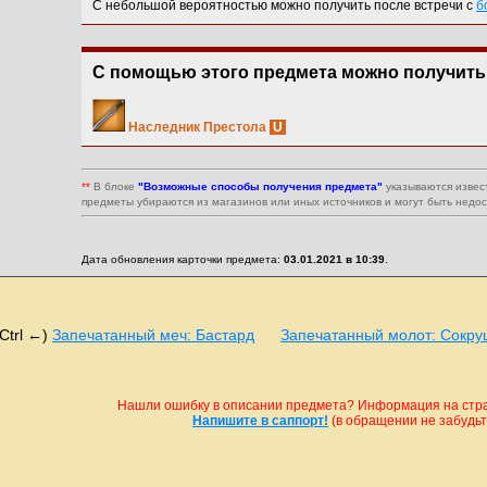
С небольшой вероятностью можно получить после встречи с
б
С помощью этого предмета можно получить
Наследник Престола
U
**
В блоке
"Возможные способы получения предмета"
указываются извес
предметы убираются из магазинов или иных источников и могут быть недо
Дата обновления карточки предмета:
03.01.2021 в 10:39
.
(Ctrl ←)
Запечатанный меч: Бастард
Запечатанный молот: Сокру
Нашли ошибку в описании предмета? Информация на стран
Напишите в саппорт!
(в обращении не забудьте