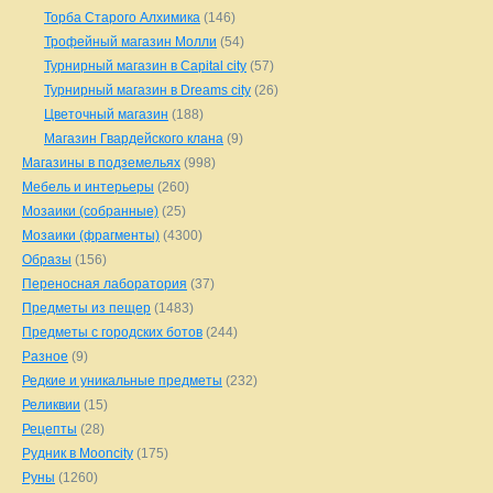
Торба Старого Алхимика
(146)
Трофейный магазин Молли
(54)
Турнирный магазин в Capital city
(57)
Турнирный магазин в Dreams city
(26)
Цветочный магазин
(188)
Магазин Гвардейского клана
(9)
Магазины в подземельях
(998)
Мебель и интерьеры
(260)
Мозаики (собранные)
(25)
Мозаики (фрагменты)
(4300)
Образы
(156)
Переносная лаборатория
(37)
Предметы из пещер
(1483)
Предметы с городских ботов
(244)
Разное
(9)
Редкие и уникальные предметы
(232)
Реликвии
(15)
Рецепты
(28)
Рудник в Mooncity
(175)
Руны
(1260)