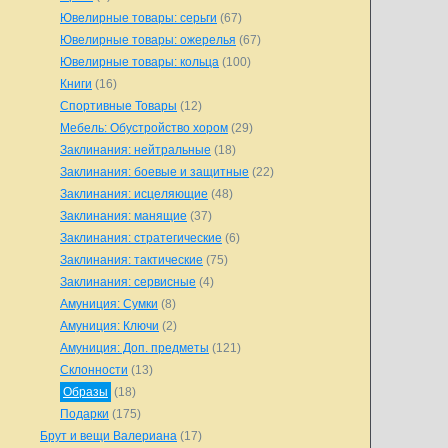
Ювелирные товары: серьги
(67)
Ювелирные товары: ожерелья
(67)
Ювелирные товары: кольца
(100)
Книги
(16)
Спортивные Товары
(12)
Мебель: Обустройство хором
(29)
Заклинания: нейтральные
(18)
Заклинания: боевые и защитные
(22)
Заклинания: исцеляющие
(48)
Заклинания: манящие
(37)
Заклинания: стратегические
(6)
Заклинания: тактические
(75)
Заклинания: сервисные
(4)
Амуниция: Сумки
(8)
Амуниция: Ключи
(2)
Амуниция: Доп. предметы
(121)
Склонности
(13)
Образы
(18)
Подарки
(175)
Брут и вещи Валериана
(17)