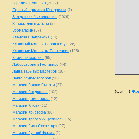
Городской магазин
(2027)
Екровый прилавок Юверриата
(7)
Зал для особых клиентов
(1029)
Запасы для пустыни
(5)
Зоомагазин
(37)
Кладовая Лепрекона
(13)
Клановый Магазин Capital city
(126)
Клановые Магазины Пантеонов
(105)
Книжный магазин
(65)
Лаборатория в Гостинице
(44)
Лавка забытых мастеров
(36)
Лавка редких товаров
(90)
Магазин Башни Смерти
(27)
(Ctrl ←)
Жен
Магазин Воздаяния
(108)
Магазин Демонолога
(12)
Магазин Клюва
(61)
Магазин Кристофа
(80)
Магазин Кровавых Цехинов
(315)
Магазин Лича-Секретаря
(97)
Магазин Лунной Фермы
(2)