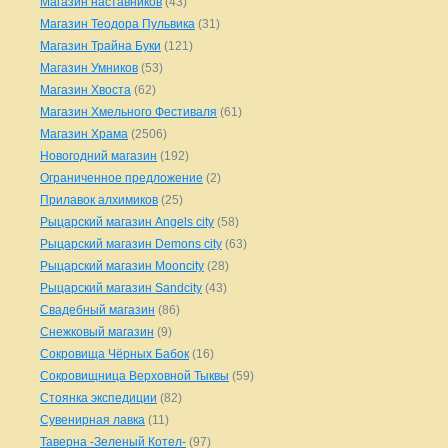
Магазин наставников
(43)
Магазин Теодора Пульвика
(31)
Магазин Трайна Буки
(121)
Магазин Умников
(53)
Магазин Хвоста
(62)
Магазин Хмельного Фестиваля
(61)
Магазин Храма
(2506)
Новогодний магазин
(192)
Ограниченное предложение
(2)
Прилавок алхимиков
(25)
Рыцарский магазин Angels city
(58)
Рыцарский магазин Demons city
(63)
Рыцарский магазин Mooncity
(28)
Рыцарский магазин Sandcity
(43)
Свадебный магазин
(86)
Снежковый магазин
(9)
Сокровища Чёрных Бабок
(16)
Сокровищница Верховной Тыквы
(59)
Стоянка экспедиции
(82)
Сувенирная лавка
(11)
Таверна -Зеленый Котел-
(97)