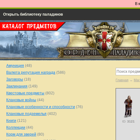
В 
Открыть библиотеку паладинов
Амуниция
(48)
Валюта репутация награда
(586)
Заговоры
(18)
Главная
→
Маг
Заклинания
(149)
Квестовые предметы
(802)
Клановые войны
(44)
Клановые особенности и способности
(76)
Клановые подземелья
(402)
Книги
(121)
ID:
3121
Коллекции
(44)
Корм для зверей
(80)