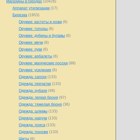
Магазины в городах
(10426)
Аппарат утилизации
(17)
Березка
(1953)
Оружие: кастеты и ножи
(6)
Оружие: топоры
(6)
Оружие: дубины и булавы
(6)
Оружие: мечи
(6)
Оружие: луки
(6)
Оружие: арбалеты
(6)
Оружие: магические посохи
(88)
Оружие: усиления
(6)
Одежда: сапоги
(133)
Одежда: перчатки
(133)
Одежда: рубахи
(48)
Одежда: легкая броня
(97)
Одежда: тяжелая броня
(36)
Одежда: шлемы
(133)
Одежда: наручи
(133)
Одежда: пояса
(133)
Одежда: поножи
(133)
Щиты
(6)