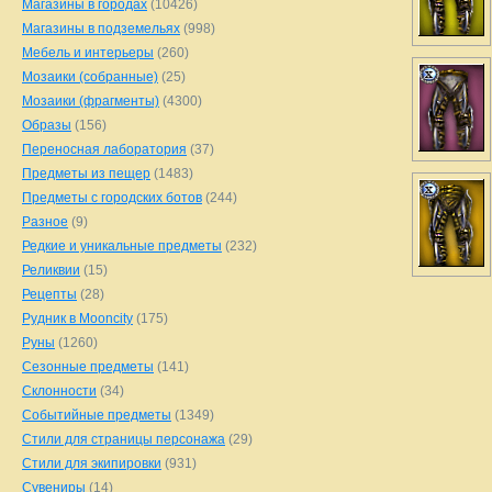
Магазины в городах
(10426)
Магазины в подземельях
(998)
Мебель и интерьеры
(260)
Мозаики (собранные)
(25)
Мозаики (фрагменты)
(4300)
Образы
(156)
Переносная лаборатория
(37)
Предметы из пещер
(1483)
Предметы с городских ботов
(244)
Разное
(9)
Редкие и уникальные предметы
(232)
Реликвии
(15)
Рецепты
(28)
Рудник в Mooncity
(175)
Руны
(1260)
Сезонные предметы
(141)
Склонности
(34)
Событийные предметы
(1349)
Стили для страницы персонажа
(29)
Стили для экипировки
(931)
Сувениры
(14)