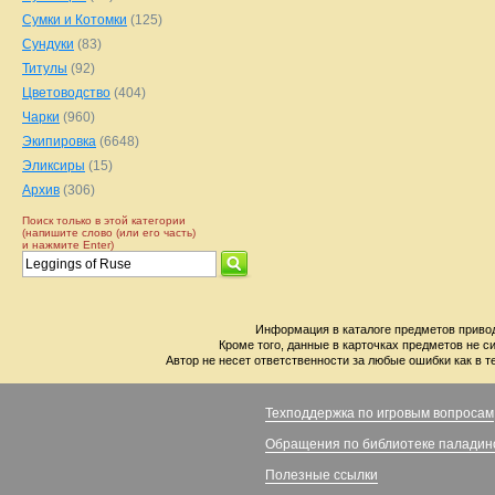
Сумки и Котомки
(125)
Сундуки
(83)
Титулы
(92)
Цветоводство
(404)
Чарки
(960)
Экипировка
(6648)
Эликсиры
(15)
Архив
(306)
Поиск только в этой категории
(напишите слово (или его часть)
и нажмите Enter)
Информация в каталоге предметов привод
Кроме того, данные в карточках предметов не с
Автор не несет ответственности за любые ошибки как в т
Техподдержка по игровым вопросам
Обращения по библиотеке паладин
Полезные ссылки