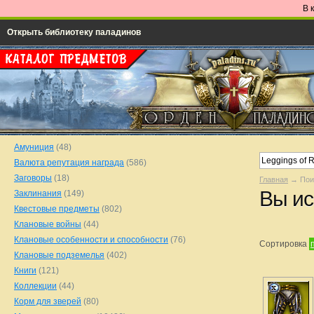
В 
Открыть библиотеку паладинов
Амуниция
(48)
Валюта репутация награда
(586)
Заговоры
(18)
Главная
→ Пои
Вы ис
Заклинания
(149)
Квестовые предметы
(802)
Клановые войны
(44)
Клановые особенности и способности
(76)
Сортировка
Клановые подземелья
(402)
Книги
(121)
Коллекции
(44)
Корм для зверей
(80)