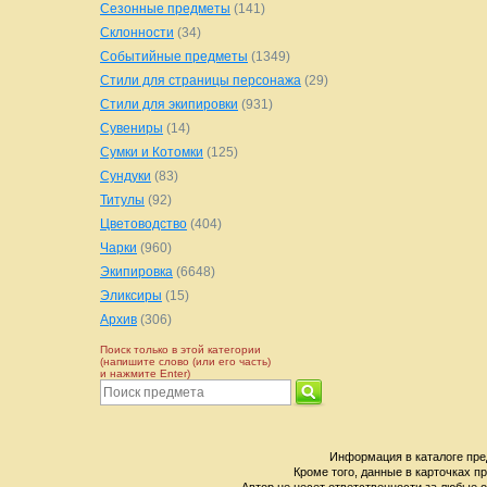
Сезонные предметы
(141)
Склонности
(34)
Событийные предметы
(1349)
Стили для страницы персонажа
(29)
Стили для экипировки
(931)
Сувениры
(14)
Сумки и Котомки
(125)
Сундуки
(83)
Титулы
(92)
Цветоводство
(404)
Чарки
(960)
Экипировка
(6648)
Эликсиры
(15)
Архив
(306)
Поиск только в этой категории
(напишите слово (или его часть)
и нажмите Enter)
Информация в каталоге пре
Кроме того, данные в карточках п