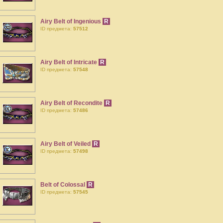
Airy Belt of Ingenious
R
ID предмета:
57512
Airy Belt of Intricate
R
ID предмета:
57548
Airy Belt of Recondite
R
ID предмета:
57486
Airy Belt of Veiled
R
ID предмета:
57498
Belt of Colossal
R
ID предмета:
57545