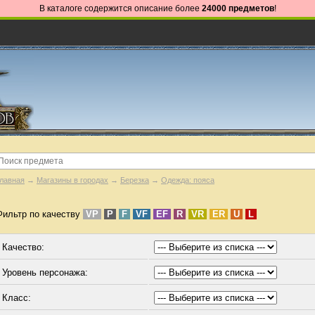
В каталоге содержится описание более
24000 предметов
!
лавная
→
Магазины в городах
→
Березка
→
Одежда: пояса
Фильтр по качеству
VP
P
F
VF
EF
R
VR
ER
U
L
Качество:
Уровень персонажа:
Класс: