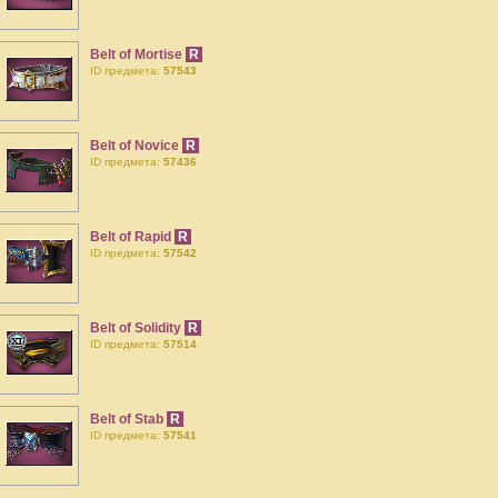
Belt of Mortise
R
ID предмета:
57543
Belt of Novice
R
ID предмета:
57436
Belt of Rapid
R
ID предмета:
57542
Belt of Solidity
R
ID предмета:
57514
Belt of Stab
R
ID предмета:
57541