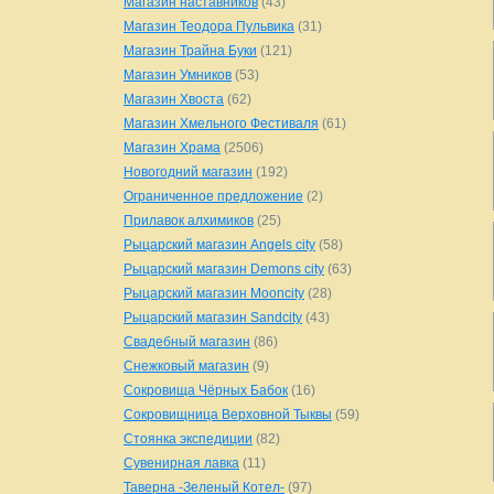
Магазин наставников
(43)
Магазин Теодора Пульвика
(31)
Магазин Трайна Буки
(121)
Магазин Умников
(53)
Магазин Хвоста
(62)
Магазин Хмельного Фестиваля
(61)
Магазин Храма
(2506)
Новогодний магазин
(192)
Ограниченное предложение
(2)
Прилавок алхимиков
(25)
Рыцарский магазин Angels city
(58)
Рыцарский магазин Demons city
(63)
Рыцарский магазин Mooncity
(28)
Рыцарский магазин Sandcity
(43)
Свадебный магазин
(86)
Снежковый магазин
(9)
Сокровища Чёрных Бабок
(16)
Сокровищница Верховной Тыквы
(59)
Стоянка экспедиции
(82)
Сувенирная лавка
(11)
Таверна -Зеленый Котел-
(97)