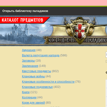
Открыть библиотеку паладинов
Амуниция
(48)
Валюта репутация награда
(586)
Заговоры
(18)
Г
Заклинания
(149)
Квестовые предметы
(802)
Клановые войны
(44)
Клановые особенности и способности
(76)
Клановые подземелья
(402)
Книги
(121)
Коллекции
(44)
Корм для зверей
(80)