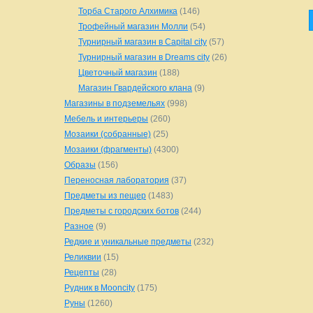
Торба Старого Алхимика
(146)
Трофейный магазин Молли
(54)
Турнирный магазин в Capital city
(57)
Турнирный магазин в Dreams city
(26)
Цветочный магазин
(188)
Магазин Гвардейского клана
(9)
Магазины в подземельях
(998)
Мебель и интерьеры
(260)
Мозаики (собранные)
(25)
Мозаики (фрагменты)
(4300)
Образы
(156)
Переносная лаборатория
(37)
Предметы из пещер
(1483)
Предметы с городских ботов
(244)
Разное
(9)
Редкие и уникальные предметы
(232)
Реликвии
(15)
Рецепты
(28)
Рудник в Mooncity
(175)
Руны
(1260)