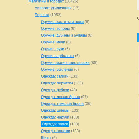
Магазины в городах
(10426)
Аппарат утилизации
(17)
Березка
(1953)
Оружие: кастеты и ножи
(6)
Оружие: топоры
(6)
Оружие: дубины и булавы
(6)
Оружие: мечи
(6)
Оружие: луки
(6)
Оружие: арбалеты
(6)
Оружие: магические посохи
(88)
Оружие: усиления
(6)
Одежда: сапоги
(133)
Одежда: перчатки
(133)
Одежда: рубахи
(48)
Одежда: легкая броня
(97)
Одежда: тяжелая броня
(36)
Одежда: шлемы
(133)
Одежда: наручи
(133)
Одежда: пояса
(133)
Одежда: поножи
(133)
Щиты
(6)