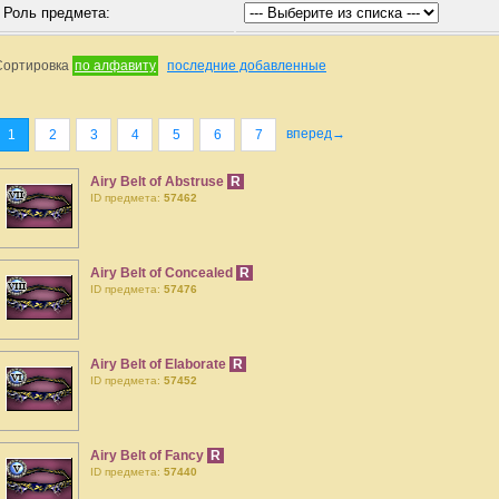
Роль предмета:
Сортировка
по алфавиту
последние добавленные
вперед→
1
2
3
4
5
6
7
Airy Belt of Abstruse
R
ID предмета:
57462
Airy Belt of Concealed
R
ID предмета:
57476
Airy Belt of Elaborate
R
ID предмета:
57452
Airy Belt of Fancy
R
ID предмета:
57440