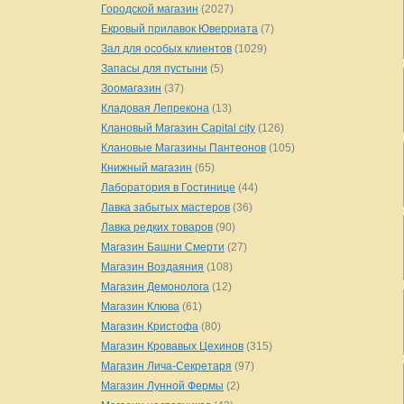
Городской магазин
(2027)
Екровый прилавок Юверриата
(7)
Зал для особых клиентов
(1029)
Запасы для пустыни
(5)
Зоомагазин
(37)
Кладовая Лепрекона
(13)
Клановый Магазин Capital city
(126)
Клановые Магазины Пантеонов
(105)
Книжный магазин
(65)
Лаборатория в Гостинице
(44)
Лавка забытых мастеров
(36)
Лавка редких товаров
(90)
Магазин Башни Смерти
(27)
Магазин Воздаяния
(108)
Магазин Демонолога
(12)
Магазин Клюва
(61)
Магазин Кристофа
(80)
Магазин Кровавых Цехинов
(315)
Магазин Лича-Секретаря
(97)
Магазин Лунной Фермы
(2)