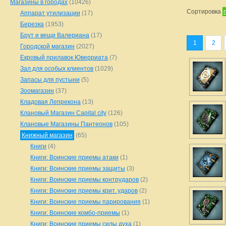
Магазины в городах
(10426)
Сортировка
Аппарат утилизации
(17)
Березка
(1953)
Брут и вещи Валериана
(17)
1
2
Городской магазин
(2027)
Екровый прилавок Юверриата
(7)
Зал для особых клиентов
(1029)
Запасы для пустыни
(5)
Зоомагазин
(37)
Кладовая Лепрекона
(13)
Клановый Магазин Capital city
(126)
Клановые Магазины Пантеонов
(105)
Книжный магазин
(65)
Книги
(4)
Книги: Воинские приемы атаки
(1)
Книги: Воинские приемы защиты
(3)
Книги: Воинские приемы контрударов
(2)
Книги: Воинские приемы крит. ударов
(2)
Книги: Воинские приемы парирования
(1)
Книги: Воинские комбо-приемы
(1)
Книги: Воинские приемы силы духа
(1)