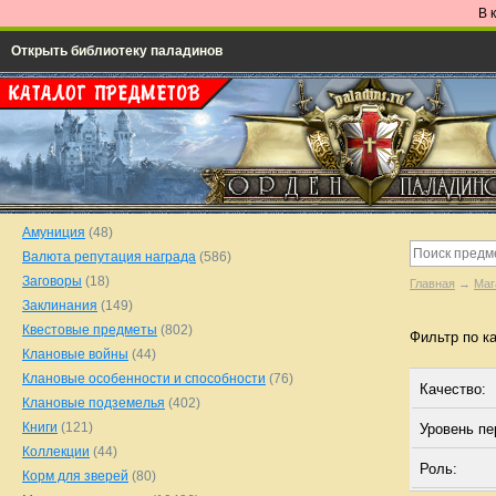
В 
Открыть библиотеку паладинов
Амуниция
(48)
Валюта репутация награда
(586)
Заговоры
(18)
Главная
→
Маг
Заклинания
(149)
Квестовые предметы
(802)
Фильтр по к
Клановые войны
(44)
Клановые особенности и способности
(76)
Качество:
Клановые подземелья
(402)
Книги
(121)
Уровень п
Коллекции
(44)
Роль:
Корм для зверей
(80)