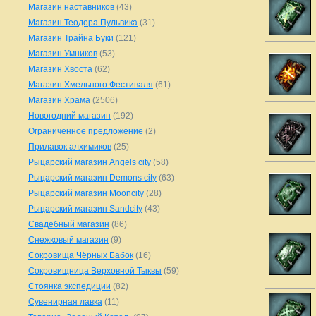
Магазин наставников
(43)
Магазин Теодора Пульвика
(31)
Магазин Трайна Буки
(121)
Магазин Умников
(53)
Магазин Хвоста
(62)
Магазин Хмельного Фестиваля
(61)
Магазин Храма
(2506)
Новогодний магазин
(192)
Ограниченное предложение
(2)
Прилавок алхимиков
(25)
Рыцарский магазин Angels city
(58)
Рыцарский магазин Demons city
(63)
Рыцарский магазин Mooncity
(28)
Рыцарский магазин Sandcity
(43)
Свадебный магазин
(86)
Снежковый магазин
(9)
Сокровища Чёрных Бабок
(16)
Сокровищница Верховной Тыквы
(59)
Стоянка экспедиции
(82)
Сувенирная лавка
(11)