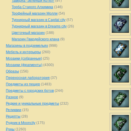
Таверна -Зеленый Котел-
(97)
Торба Старого Алхимика
(146)
Трофейный магазин Молли
(54)
Турнирный магазин в Capital city
(57)
Турнирный магазин в Dreams city
(26)
Цветочный магазин
(188)
Магазин Гвардейского клана
(9)
Магазины в подземельях
(998)
Мебель и интерьеры
(260)
Мозаики (собранные)
(25)
Мозаики (фрагменты)
(4300)
Образы
(156)
Переносная лаборатория
(37)
Предметы из пещер
(1483)
Предметы с городских ботов
(244)
Разное
(9)
Редкие и уникальные предметы
(232)
Реликвии
(15)
Рецепты
(28)
Рудник в Mooncity
(175)
Руны
(1260)