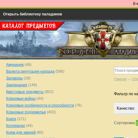
В 
Открыть библиотеку паладинов
Амуниция
(48)
Валюта репутация награда
(586)
Заговоры
(18)
Главная
→
Обр
Заклинания
(149)
Квестовые предметы
(802)
Фильтр по к
Клановые войны
(44)
Клановые особенности и способности
(76)
Качество:
Клановые подземелья
(402)
Книги
(121)
Сортировка
Коллекции
(44)
Корм для зверей
(80)