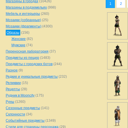
Магазины в городах
(10426)
1
2
Магазины в подземельях
(998)
Мебель и интерьеры
(260)
Мозаики (собранные)
(25)
Мозаики (фрагменты)
(4300)
Образы
(156)
Женские
(82)
Мужские
(74)
Переносная лаборатория
(37)
Предметы из пещер
(1483)
Предметы с городских ботов
(244)
Разное
(9)
Редкие и уникальные предметы
(232)
Реликвии
(15)
Рецепты
(28)
Рудник в Mooncity
(175)
Руны
(1260)
Сезонные предметы
(141)
Склонности
(34)
Событийные предметы
(1349)
Стили для страницы персонажа
(29)