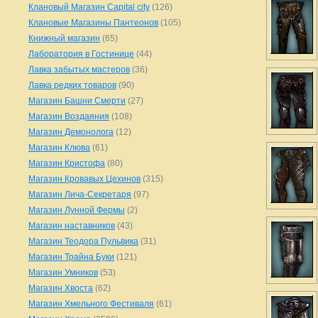
Клановый Магазин Capital city
(126)
Клановые Магазины Пантеонов
(105)
Книжный магазин
(65)
Лаборатория в Гостинице
(44)
Лавка забытых мастеров
(36)
Лавка редких товаров
(90)
Магазин Башни Смерти
(27)
Магазин Воздаяния
(108)
Магазин Демонолога
(12)
Магазин Клюва
(61)
Магазин Кристофа
(80)
Магазин Кровавых Цехинов
(315)
Магазин Лича-Секретаря
(97)
Магазин Лунной Фермы
(2)
Магазин наставников
(43)
Магазин Теодора Пульвика
(31)
Магазин Трайна Буки
(121)
Магазин Умников
(53)
Магазин Хвоста
(62)
Магазин Хмельного Фестиваля
(61)