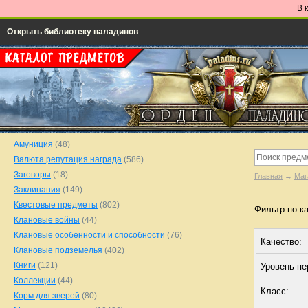
В 
Открыть библиотеку паладинов
Амуниция
(48)
Валюта репутация награда
(586)
Заговоры
(18)
Главная
→
Маг
Заклинания
(149)
Квестовые предметы
(802)
Фильтр по к
Клановые войны
(44)
Клановые особенности и способности
(76)
Качество:
Клановые подземелья
(402)
Книги
(121)
Уровень п
Коллекции
(44)
Класс:
Корм для зверей
(80)