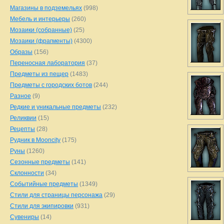
Магазины в подземельях
(998)
Мебель и интерьеры
(260)
Мозаики (собранные)
(25)
Мозаики (фрагменты)
(4300)
Образы
(156)
Переносная лаборатория
(37)
Предметы из пещер
(1483)
Предметы с городских ботов
(244)
Разное
(9)
Редкие и уникальные предметы
(232)
Реликвии
(15)
Рецепты
(28)
Рудник в Mooncity
(175)
Руны
(1260)
Сезонные предметы
(141)
Склонности
(34)
Событийные предметы
(1349)
Стили для страницы персонажа
(29)
Стили для экипировки
(931)
Сувениры
(14)