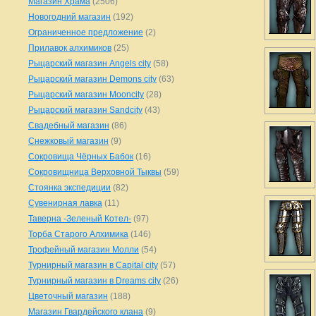
Магазин Храма
(2506)
Новогодний магазин
(192)
Ограниченное предложение
(2)
Прилавок алхимиков
(25)
Рыцарский магазин Angels city
(58)
Рыцарский магазин Demons city
(63)
Рыцарский магазин Mooncity
(28)
Рыцарский магазин Sandcity
(43)
Свадебный магазин
(86)
Снежковый магазин
(9)
Сокровища Чёрных Бабок
(16)
Сокровищница Верховной Тыквы
(59)
Стоянка экспедиции
(82)
Сувенирная лавка
(11)
Таверна -Зеленый Котел-
(97)
Торба Старого Алхимика
(146)
Трофейный магазин Молли
(54)
Турнирный магазин в Capital city
(57)
Турнирный магазин в Dreams city
(26)
Цветочный магазин
(188)
Магазин Гвардейского клана
(9)