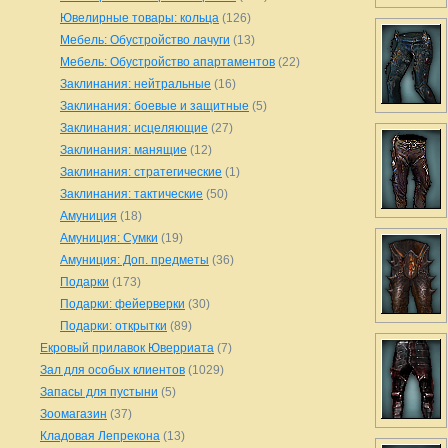
Ювелирные товары: кольца
(126)
Мебель: Обустройство лачуги
(13)
Мебель: Обустройство апартаментов
(22)
Заклинания: нейтральные
(16)
Заклинания: боевые и защитные
(5)
Заклинания: исцеляющие
(27)
Заклинания: манящие
(12)
Заклинания: стратегические
(1)
Заклинания: тактические
(50)
Амуниция
(18)
Амуниция: Сумки
(19)
Амуниция: Доп. предметы
(36)
Подарки
(173)
Подарки: фейерверки
(30)
Подарки: открытки
(89)
Екровый прилавок Юверриата
(7)
Зал для особых клиентов
(1029)
Запасы для пустыни
(5)
Зоомагазин
(37)
Кладовая Лепрекона
(13)