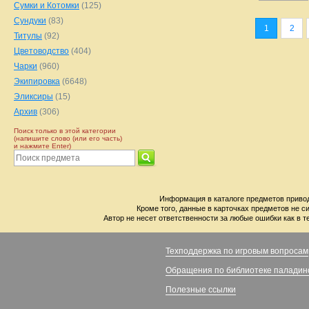
Сумки и Котомки
(125)
Сундуки
(83)
1
2
Титулы
(92)
Цветоводство
(404)
Чарки
(960)
Экипировка
(6648)
Эликсиры
(15)
Архив
(306)
Поиск только в этой категории
(напишите слово (или его часть)
и нажмите Enter)
Информация в каталоге предметов привод
Кроме того, данные в карточках предметов не с
Автор не несет ответственности за любые ошибки как в т
Техподдержка по игровым вопросам
Обращения по библиотеке паладин
Полезные ссылки