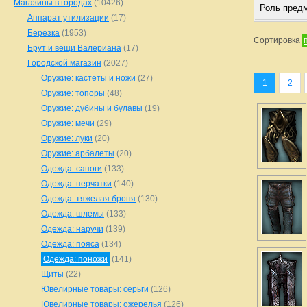
Магазины в городах
(10426)
Роль пред
Аппарат утилизации
(17)
Березка
(1953)
Сортировка
Брут и вещи Валериана
(17)
Городской магазин
(2027)
Оружие: кастеты и ножи
(27)
1
2
Оружие: топоры
(48)
Оружие: дубины и булавы
(19)
Оружие: мечи
(29)
Оружие: луки
(20)
Оружие: арбалеты
(20)
Одежда: сапоги
(133)
Одежда: перчатки
(140)
Одежда: тяжелая броня
(130)
Одежда: шлемы
(133)
Одежда: наручи
(139)
Одежда: пояса
(134)
Одежда: поножи
(141)
Щиты
(22)
Ювелирные товары: серьги
(126)
Ювелирные товары: ожерелья
(126)