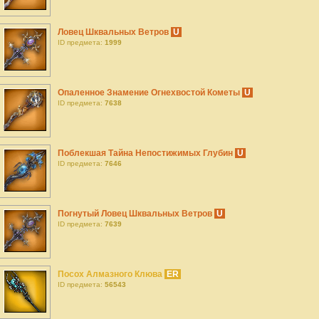
Ловец Шквальных Ветров
U
ID предмета:
1999
Опаленное Знамение Огнехвостой Кометы
U
ID предмета:
7638
Поблекшая Тайна Непостижимых Глубин
U
ID предмета:
7646
Погнутый Ловец Шквальных Ветров
U
ID предмета:
7639
Посох Алмазного Клюва
ER
ID предмета:
56543