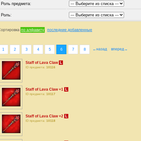
Роль предмета:
Роль:
Сортировка
по алфавиту
последние добавленные
←назад
вперед→
1
2
3
4
5
6
7
8
Staff of Lava Claw
L
ID предмета:
10116
Staff of Lava Claw +1
L
ID предмета:
10117
Staff of Lava Claw +2
L
ID предмета:
10118