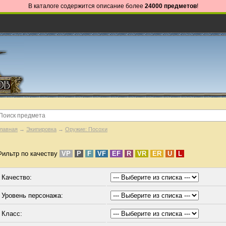
В каталоге содержится описание более
24000 предметов
!
лавная
→
Экипировка
→
Оружие: Посохи
Фильтр по качеству
VP
P
F
VF
EF
R
VR
ER
U
L
Качество:
Уровень персонажа:
Класс: