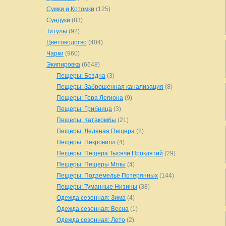
Сумки и Котомки
(125)
Сундуки
(83)
Титулы
(92)
Цветоводство
(404)
Чарки
(960)
Экипировка
(6648)
Пещеры: Бездна
(3)
Пещеры: Заброшенная канализация
(8)
Пещеры: Гора Легиона
(9)
Пещеры: Грибница
(3)
Пещеры: Катакомбы
(21)
Пещеры: Ледяная Пещера
(2)
Пещеры: Некровилл
(4)
Пещеры: Пещера Тысячи Проклятий
(29)
Пещеры: Пещеры Мглы
(4)
Пещеры: Подземелье Потерянных
(144)
Пещеры: Туманные Низины
(38)
Одежда сезонная: Зима
(4)
Одежда сезонная: Весна
(1)
Одежда сезонная: Лето
(2)