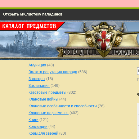
Открыть библиотеку паладинов
Амуниция
(48)
Валюта репутация награда
(586)
Заговоры
(18)
Г
Заклинания
(149)
Квестовые предметы
(802)
Клановые войны
(44)
Клановые особенности и способности
(76)
Клановые подземелья
(402)
Книги
(121)
Коллекции
(44)
Корм для зверей
(80)