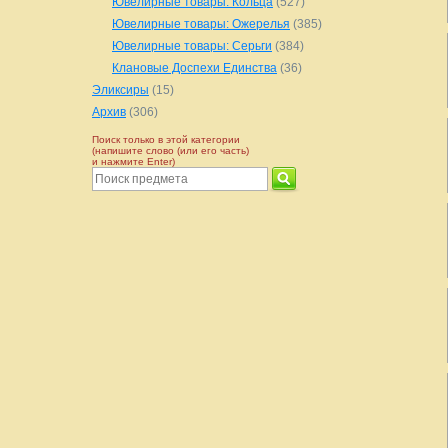
Ювелирные товары: Кольца
(527)
Ювелирные товары: Ожерелья
(385)
Ювелирные товары: Серьги
(384)
Клановые Доспехи Единства
(36)
Эликсиры
(15)
Архив
(306)
Поиск только в этой категории
(напишите слово (или его часть)
и нажмите Enter)