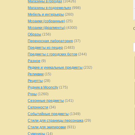
Магазины в городах
(10426)
Магазины в подземельях
(998)
Мебель и интерьеры
(260)
Мозаики (собранные)
(25)
Мозаики (фрагменты)
(4300)
Образы
(156)
Переносная лаборатория
(37)
Предметы из пещер
(1483)
Предметы с городских ботов
(244)
Разное
(9)
Редкие и уникальные предметы
(232)
Реликвии
(15)
Рецепты
(28)
Рудник в Mooncity
(175)
Руны
(1260)
Сезонные предметы
(141)
Склонности
(34)
Событийные предметы
(1349)
Стили для страницы персонажа
(29)
Стили для экипировки
(931)
Сувениры
(14)