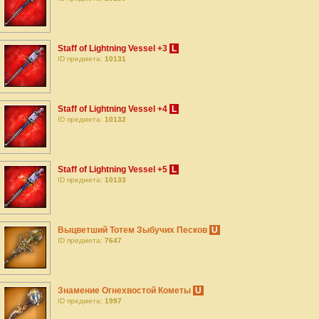
Staff of Lightning Vessel +3
L
ID предмета:
10131
Staff of Lightning Vessel +4
L
ID предмета:
10132
Staff of Lightning Vessel +5
L
ID предмета:
10133
Выцветший Тотем Зыбучих Песков
U
ID предмета:
7647
Знамение Огнехвостой Кометы
U
ID предмета:
1997