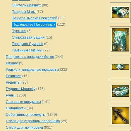
Обитель Древних
(98)
Пещеры Мглы
(37)
Пещера Тысячи Проклятий
(26)
Подземелье Потерянных
(112)
Пустыня
(5)
Сторожевая Башня
(16)
Твердыня Сумрака
(0)
Туманные Низины
(72)
Предметы с городских ботов
(244)
Разное
(9)
Редкие и уникальные предметы
(232)
Реликвии
(15)
Рецепты
(28)
Рудник в Mooncity
(175)
Руны
(1260)
Сезонные предметы
(141)
Склонности
(34)
Событийные предметы
(1349)
Стили для страницы персонажа
(29)
Стили для экипировки
(931)