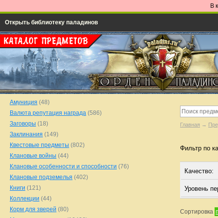
В 
Открыть библиотеку паладинов
Амуниция
(48)
Валюта репутация награда
(586)
Заговоры
(18)
Главная
→
Пре
Заклинания
(149)
Квестовые предметы
(802)
Фильтр по к
Клановые войны
(44)
Клановые особенности и способности
(76)
Качество:
Клановые подземелья
(402)
Книги
(121)
Уровень п
Коллекции
(44)
Корм для зверей
(80)
Сортировка