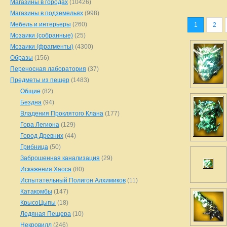
Магазины в городах
(10426)
Магазины в подземельях
(998)
Мебель и интерьеры
(260)
1
2
Мозаики (собранные)
(25)
Мозаики (фрагменты)
(4300)
Образы
(156)
Переносная лаборатория
(37)
Предметы из пещер
(1483)
Общие
(82)
Бездна
(94)
Владения Проклятого Клана
(177)
Гора Легиона
(129)
Город Древних
(44)
Грибница
(50)
Заброшенная канализация
(29)
Искажения Хаоса
(80)
Испытательный Полигон Алхимиков
(11)
Катакомбы
(147)
КрысоЦыпы
(18)
Ледяная Пещера
(10)
Некровилл
(246)