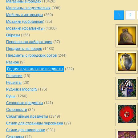
Магазины в городах
(10426)
Магазины в подземельях
(998)
Мебель и интерьеры
(260)
1
2
Мозаики (собранные)
(25)
Мозаики (фрагменты)
(4300)
Образы
(156)
Переносная лаборатория
(37)
Предметы из пещер
(1483)
Предметы с городских ботов
(244)
Разное
(9)
Редкие и уникальные предметы
(232)
Реликвии
(15)
Рецепты
(28)
Рудник в Mooncity
(175)
Руны
(1260)
Сезонные предметы
(141)
Склонности
(34)
Событийные предметы
(1349)
Стили для страницы персонажа
(29)
Стили для экипировки
(931)
Сувениры
(14)