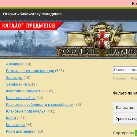
В 
Открыть библиотеку паладинов
Амуниция
(48)
Валюта репутация награда
(586)
Заговоры
(18)
Главная
→
Ред
Заклинания
(149)
Квестовые предметы
(802)
Фильтр по к
Клановые войны
(44)
Клановые особенности и способности
(76)
Качество:
Клановые подземелья
(402)
Книги
(121)
Уровень п
Коллекции
(44)
Корм для зверей
(80)
Сортировка