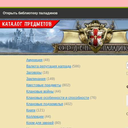
Открыть библиотеку паладинов
Амуниция
(48)
Валюта репутация награда
(586)
Заговоры
(18)
Г
Заклинания
(149)
Квестовые предметы
(802)
Клановые войны
(44)
Клановые особенности и способности
(76)
Клановые подземелья
(402)
Книги
(121)
Коллекции
(44)
Корм для зверей
(80)