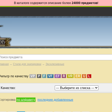
В каталоге содержится описание более
24000 предметов
!
лавная
→
Стили для экипировки
→
Эксклюзивные
Фильтр по качеству
VP
P
F
VF
EF
R
VR
ER
U
L
Качество:
Сортировка
по алфавиту
последние добавленные