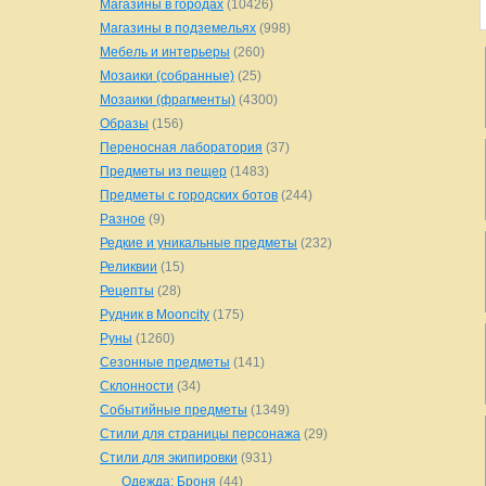
Магазины в городах
(10426)
Магазины в подземельях
(998)
Мебель и интерьеры
(260)
Мозаики (собранные)
(25)
Мозаики (фрагменты)
(4300)
Образы
(156)
Переносная лаборатория
(37)
Предметы из пещер
(1483)
Предметы с городских ботов
(244)
Разное
(9)
Редкие и уникальные предметы
(232)
Реликвии
(15)
Рецепты
(28)
Рудник в Mooncity
(175)
Руны
(1260)
Сезонные предметы
(141)
Склонности
(34)
Событийные предметы
(1349)
Стили для страницы персонажа
(29)
Стили для экипировки
(931)
Одежда: Броня
(44)