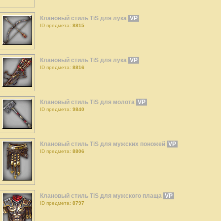
Клановый стиль TiS для лука
VP
ID предмета:
8815
Клановый стиль TiS для лука
VP
ID предмета:
8816
Клановый стиль TiS для молота
VP
ID предмета:
9840
Клановый стиль TiS для мужских поножей
VP
ID предмета:
8806
Клановый стиль TiS для мужского плаща
VP
ID предмета:
8797