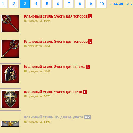
←назад
вп
1
2
3
4
5
6
7
8
9
10
Клановый стиль Sworn для топоров
L
ID предмета:
9064
Клановый стиль Sworn для топоров
L
ID предмета:
9065
Клановый стиль Sworn для шлема
L
ID предмета:
9042
Клановый стиль Sworn для щита
L
ID предмета:
9071
Клановый стиль TiS для амулета
VP
ID предмета:
8803