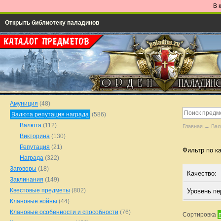
В 
Открыть библиотеку паладинов
Амуниция
(48)
Валюта репутация награда
(586)
Валюта
(112)
Главная
→
Вал
Викторина
(130)
Репутация
(21)
Фильтр по к
Награда
(322)
Заговоры
(18)
Качество:
Заклинания
(149)
Квестовые предметы
(802)
Уровень п
Клановые войны
(44)
Клановые особенности и способности
(76)
Сортировка