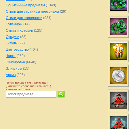
Событийные предметы
(1349)
Стили для страницы персонажа
(29)
Стили для экипировки
(931)
Сувениры
(14)
Сумки и Котомки
(125)
Сундуки
(83)
Титулы
(92)
Цветоводство
(404)
Чарки
(960)
Экипировка
(6648)
Эликсиры
(15)
Архив
(306)
Поиск только в этой категории
(напишите слово (или его часть)
и нажмите Enter)