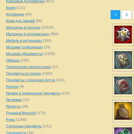
Клановые подземелья
(402)
Книги
(121)
Коллекции
(44)
1
2
Корм для зверей
(80)
Магазины в городах
(10426)
Магазины в подземельях
(998)
Мебель и интерьеры
(260)
Мозаики (собранные)
(25)
Мозаики (фрагменты)
(4300)
Образы
(156)
Переносная лаборатория
(37)
Предметы из пещер
(1483)
Предметы с городских ботов
(244)
Разное
(9)
Редкие и уникальные предметы
(232)
Реликвии
(15)
Рецепты
(28)
Рудник в Mooncity
(175)
Руны
(1260)
Сезонные предметы
(141)
Склонности
(34)