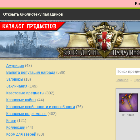
В 
Открыть библиотеку паладинов
Амуниция
(48)
Валюта репутация награда
(586)
Заговоры
(18)
Главная
→
Цве
Заклинания
(149)
Квестовые предметы
(802)
Клановые войны
(44)
Клановые особенности и способности
(76)
Клановые подземелья
(402)
ID:
1641
Книги
(121)
Коллекции
(44)
Корм для зверей
(80)