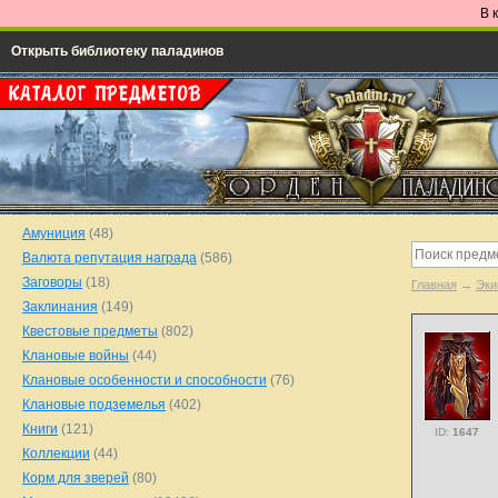
В 
Открыть библиотеку паладинов
Амуниция
(48)
Валюта репутация награда
(586)
Заговоры
(18)
Главная
→
Эки
Заклинания
(149)
Квестовые предметы
(802)
Клановые войны
(44)
Клановые особенности и способности
(76)
Клановые подземелья
(402)
Книги
(121)
ID:
1647
Коллекции
(44)
Корм для зверей
(80)