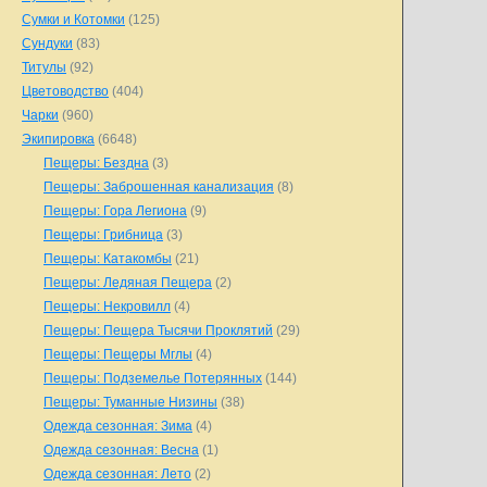
Сумки и Котомки
(125)
Сундуки
(83)
Титулы
(92)
Цветоводство
(404)
Чарки
(960)
Экипировка
(6648)
Пещеры: Бездна
(3)
Пещеры: Заброшенная канализация
(8)
Пещеры: Гора Легиона
(9)
Пещеры: Грибница
(3)
Пещеры: Катакомбы
(21)
Пещеры: Ледяная Пещера
(2)
Пещеры: Некровилл
(4)
Пещеры: Пещера Тысячи Проклятий
(29)
Пещеры: Пещеры Мглы
(4)
Пещеры: Подземелье Потерянных
(144)
Пещеры: Туманные Низины
(38)
Одежда сезонная: Зима
(4)
Одежда сезонная: Весна
(1)
Одежда сезонная: Лето
(2)